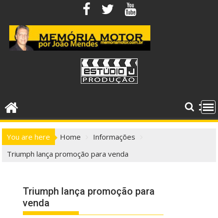
Skip
to
content
You are here
Home
Informações
Triumph lança promoção para venda
Triumph lança promoção para
venda