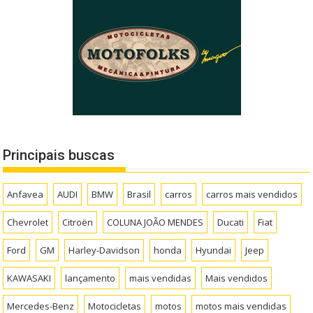
Principais buscas
Anfavea
AUDI
BMW
Brasil
carros
carros mais vendidos
Chevrolet
Citroën
COLUNA JOÃO MENDES
Ducati
Fiat
Ford
GM
Harley-Davidson
honda
Hyundai
Jeep
KAWASAKI
lançamento
mais vendidas
Mais vendidos
Mercedes-Benz
Motocicletas
motos
motos mais vendidas