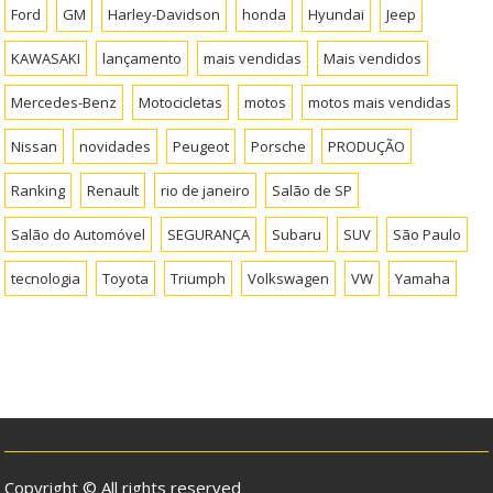
Ford
GM
Harley-Davidson
honda
Hyundai
Jeep
KAWASAKI
lançamento
mais vendidas
Mais vendidos
Mercedes-Benz
Motocicletas
motos
motos mais vendidas
Nissan
novidades
Peugeot
Porsche
PRODUÇÃO
Ranking
Renault
rio de janeiro
Salão de SP
Salão do Automóvel
SEGURANÇA
Subaru
SUV
São Paulo
tecnologia
Toyota
Triumph
Volkswagen
VW
Yamaha
Copyright © All rights reserved