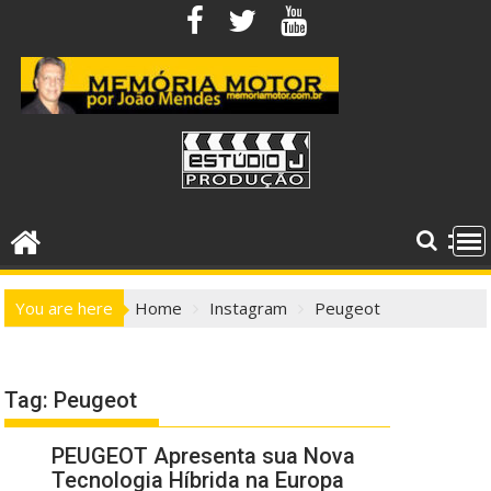
Skip
to
content
You are here
Home
Instagram
Peugeot
Tag:
Peugeot
PEUGEOT Apresenta sua Nova
Tecnologia Híbrida na Europa