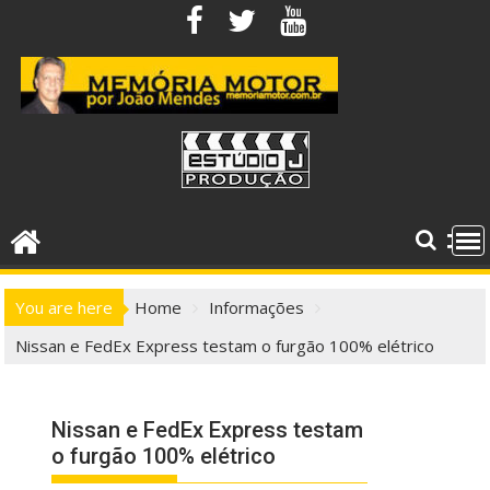
Skip
to
content
You are here
Home
Informações
Nissan e FedEx Express testam o furgão 100% elétrico
Nissan e FedEx Express testam
o furgão 100% elétrico