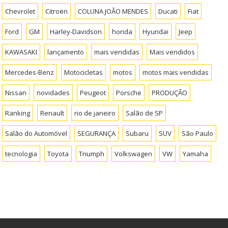
Chevrolet
Citroën
COLUNA JOÃO MENDES
Ducati
Fiat
Ford
GM
Harley-Davidson
honda
Hyundai
Jeep
KAWASAKI
lançamento
mais vendidas
Mais vendidos
Mercedes-Benz
Motocicletas
motos
motos mais vendidas
Nissan
novidades
Peugeot
Porsche
PRODUÇÃO
Ranking
Renault
rio de janeiro
Salão de SP
Salão do Automóvel
SEGURANÇA
Subaru
SUV
São Paulo
tecnologia
Toyota
Triumph
Volkswagen
VW
Yamaha