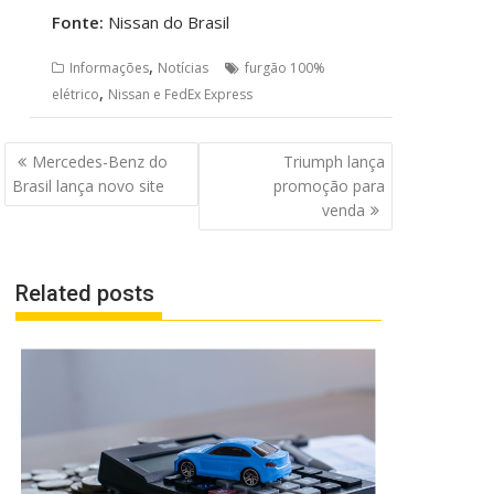
Fonte:
Nissan do Brasil
,
Informações
Notícias
furgão 100%
,
elétrico
Nissan e FedEx Express
Navegação
Mercedes-Benz do
Triumph lança
de
Brasil lança novo site
promoção para
Post
venda
Related posts