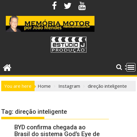
Skip
to
content
You are here
Home
Instagram
direção inteligente
Tag:
direção inteligente
BYD confirma chegada ao
Brasil do sistema God’s Eye de