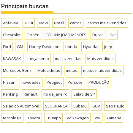
Principais buscas
Anfavea
AUDI
BMW
Brasil
carros
carros mais vendidos
Chevrolet
Citroën
COLUNA JOÃO MENDES
Ducati
Fiat
Ford
GM
Harley-Davidson
honda
Hyundai
Jeep
KAWASAKI
lançamento
mais vendidas
Mais vendidos
Mercedes-Benz
Motocicletas
motos
motos mais vendidas
Nissan
novidades
Peugeot
Porsche
PRODUÇÃO
Ranking
Renault
rio de janeiro
Salão de SP
Salão do Automóvel
SEGURANÇA
Subaru
SUV
São Paulo
tecnologia
Toyota
Triumph
Volkswagen
VW
Yamaha