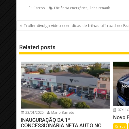
,
Carros
Eficiência energérica
linha renault
Navegação
Troller divulga vídeo com dicas de trilhas off-road no Bra
de
Post
Related posts
07/11/
23/01/2025
Mario Barreto
Novo F
INAUGURAÇÃO DA 1ª
CONCESSIONÁRIA NETA AUTO NO
Carros