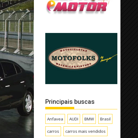
Principais buscas
Anfavea
AUDI
BMW
Brasil
carros
carros mais vendidos