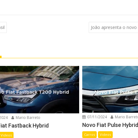
sil
João apresenta o novo
07/11/2024
Mario Barret
2024
Mario Barreto
Novo Fiat Pulse Hybri
iat Fastback Hybrid
Carros
Videos
Videos