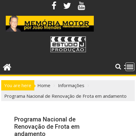
Skip
to
content
You are here
Home
Informações
Programa Nacional de Renovação de Frota em andamento
Programa Nacional de
Renovação de Frota em
andamento