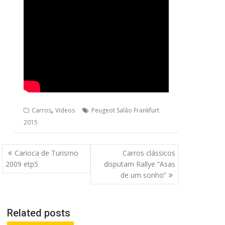
,
Carros
Videos
Peugeot Salão Frankfurt
2015
Navegação
Carioca de Turismo
Carros clássicos
de
2009 etp5
disputam Rallye “Asas
Post
de um sonho”
Related posts