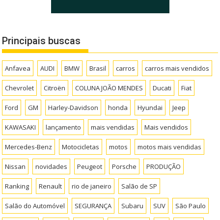
Principais buscas
Anfavea
AUDI
BMW
Brasil
carros
carros mais vendidos
Chevrolet
Citroën
COLUNA JOÃO MENDES
Ducati
Fiat
Ford
GM
Harley-Davidson
honda
Hyundai
Jeep
KAWASAKI
lançamento
mais vendidas
Mais vendidos
Mercedes-Benz
Motocicletas
motos
motos mais vendidas
Nissan
novidades
Peugeot
Porsche
PRODUÇÃO
Ranking
Renault
rio de janeiro
Salão de SP
Salão do Automóvel
SEGURANÇA
Subaru
SUV
São Paulo