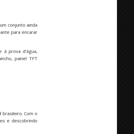
um conjunto ainda
dante para encarar
e à prova d’água,
incho, painel TFT
 brasileiro. Com o
tes e descobrindo