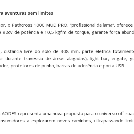
a aventuras sem limites
r, o Pathcross 1000 MUD PRO, “profissional da lama”, oferece 
e 92cv de potência e 10,5 kgf.m de torque, garante força abun
distância livre do solo de 308 mm, parte elétrica totalment
r durante travessia de áreas alagadas), light bar, engate, gu
ador, protetores de punho, barras de aderência e porta USB.
a AODES representa uma nova proposta para o universo off-road
onsumidores a explorarem novos caminhos, ultrapassando limi