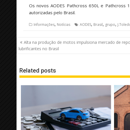
Os novos AODES Pathcross 650L e Pathcross 100
autorizadas pelo Brasil.
,
,
,
,
Informações
Notícias
AODES
Brasil
grupo
J.Toled
Navegação
Alta na produção de motos impulsiona mercado de repo
de
lubrificantes no Brasil
Post
Related posts