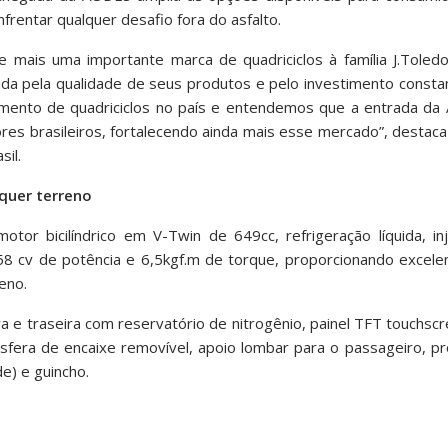
frentar qualquer desafio fora do asfalto.
e mais uma importante marca de quadriciclos à família J.Tole
ida pela qualidade de seus produtos e pelo investimento consta
mento de quadriciclos no país e entendemos que a entrada da 
res brasileiros, fortalecendo ainda mais esse mercado”, destac
il.
lquer terreno
r bicilíndrico em V-Twin de 649cc, refrigeração líquida, inj
8 cv de potência e 6,5kgf.m de torque, proporcionando excele
eno.
a e traseira com reservatório de nitrogênio, painel TFT touchscre
fera de encaixe removível, apoio lombar para o passageiro, pr
e) e guincho.