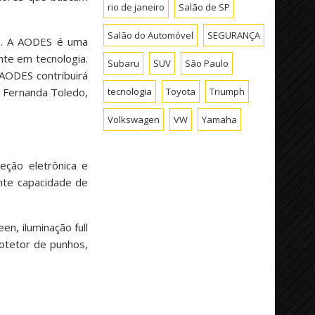
rio de janeiro
Salão de SP
Salão do Automóvel
SEGURANÇA
do. A AODES é uma
nte em tecnologia.
Subaru
SUV
São Paulo
AODES contribuirá
a Fernanda Toledo,
tecnologia
Toyota
Triumph
Volkswagen
VW
Yamaha
eção eletrônica e
nte capacidade de
en, iluminação full
otetor de punhos,