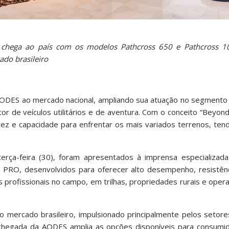
ad chega ao país com os modelos Pathcross 650 e Pathcross 1
do brasileiro
 AODES ao mercado nacional, ampliando sua atuação no segmento
r de veículos utilitários e de aventura. Com o conceito “Beyo
tez e capacidade para enfrentar os mais variados terrenos, te
terça-feira (30), foram apresentados à imprensa especializad
RO, desenvolvidos para oferecer alto desempenho, resistênci
s profissionais no campo, em trilhas, propriedades rurais e ope
 mercado brasileiro, impulsionado principalmente pelos setore
A chegada da AODES amplia as opções disponíveis para consum