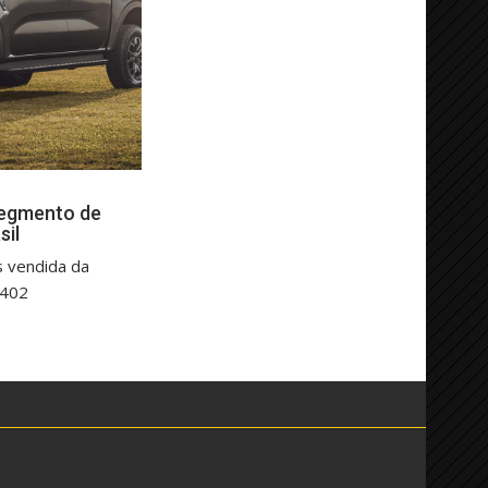
segmento de
sil
s vendida da
.402