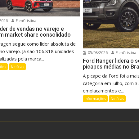
2026
ElenCristina
íder de vendas no varejo e
m market share consolidado
wagen segue como líder absoluta de
no varejo. Já são 106.818 unidades
05/08/2026
ElenCristina
lizadas pela marca...
Ford Ranger lidera o 
picapes médias no Bra
ções
Notícias
A picape da Ford foi a mai
categoria em julho, com 3
emplacamentos e...
Informações
Notícias