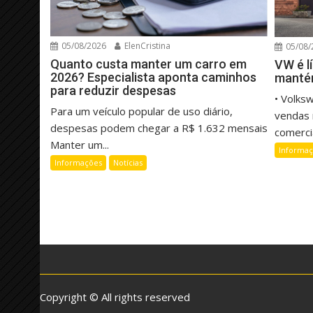
05/08/2026
ElenCristina
05/08/
Quanto custa manter um carro em
VW é l
2026? Especialista aponta caminhos
manté
para reduzir despesas
• Volks
Para um veículo popular de uso diário,
vendas 
despesas podem chegar a R$ 1.632 mensais
comercia
Manter um...
Informa
Informações
Notícias
Copyright © All rights reserved