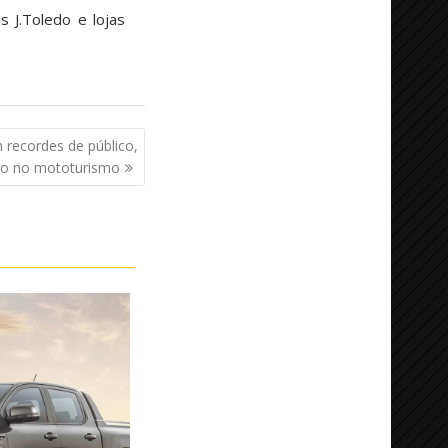
 J.Toledo e lojas
 recordes de público,
ão no mototurismo