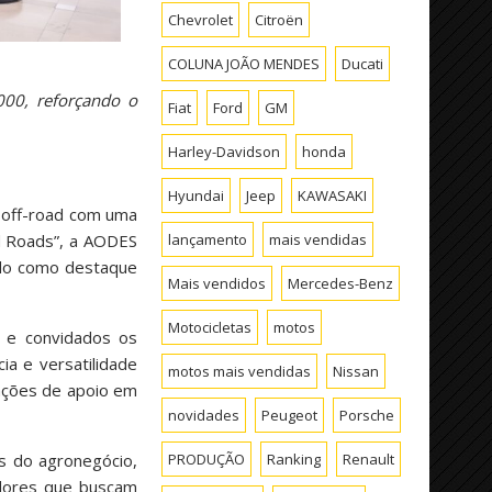
Chevrolet
Citroën
COLUNA JOÃO MENDES
Ducati
000, reforçando o
Fiat
Ford
GM
Harley-Davidson
honda
Hyundai
Jeep
KAWASAKI
 off-road com uma
nd Roads”, a AODES
lançamento
mais vendidas
ndo como destaque
Mais vendidos
Mercedes-Benz
Motocicletas
motos
a e convidados os
a e versatilidade
motos mais vendidas
Nissan
rações de apoio em
novidades
Peugeot
Porsche
s do agronegócio,
PRODUÇÃO
Ranking
Renault
idores que buscam