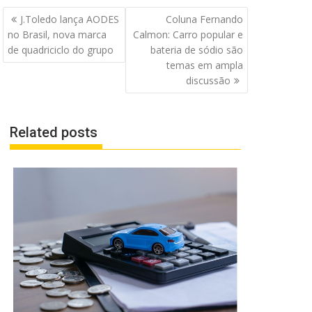
Navegação
J.Toledo lança AODES
Coluna Fernando
de
no Brasil, nova marca
Calmon: Carro popular e
Post
de quadriciclo do grupo
bateria de sódio são
temas em ampla
discussão
Related posts