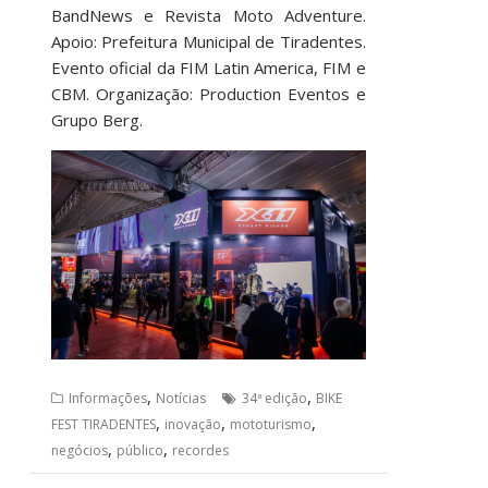
BandNews e Revista Moto Adventure.
Apoio: Prefeitura Municipal de Tiradentes.
Evento oficial da FIM Latin America, FIM e
CBM. Organização: Production Eventos e
Grupo Berg.
,
,
Informações
Notícias
34ª edição
BIKE
,
,
,
FEST TIRADENTES
inovação
mototurismo
,
,
negócios
público
recordes