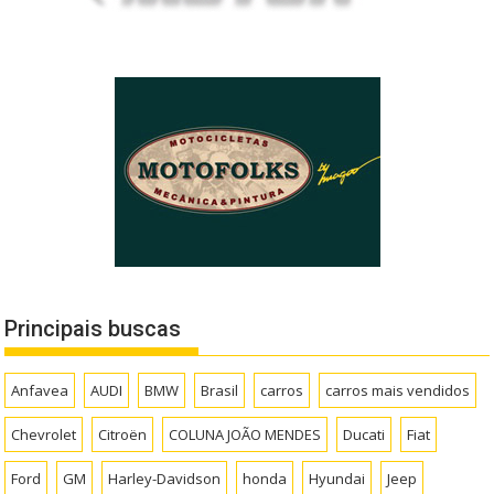
Principais buscas
Anfavea
AUDI
BMW
Brasil
carros
carros mais vendidos
Chevrolet
Citroën
COLUNA JOÃO MENDES
Ducati
Fiat
Ford
GM
Harley-Davidson
honda
Hyundai
Jeep