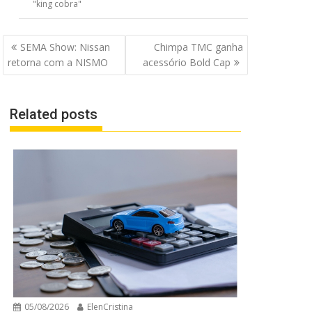
"king cobra"
Navegação
SEMA Show: Nissan
Chimpa TMC ganha
de
retorna com a NISMO
acessório Bold Cap
Post
Related posts
05/08/2026
ElenCristina