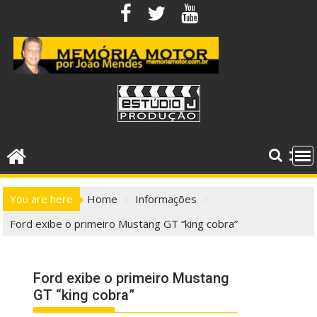
Skip
to
content
You are here
Home
Informações
Ford exibe o primeiro Mustang GT “king cobra”
Ford exibe o primeiro Mustang
GT “king cobra”