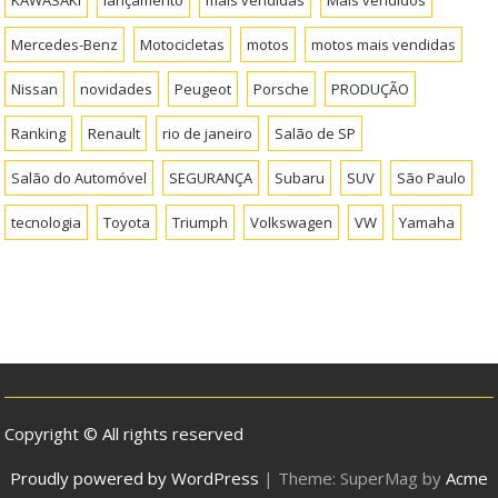
KAWASAKI
lançamento
mais vendidas
Mais vendidos
Mercedes-Benz
Motocicletas
motos
motos mais vendidas
Nissan
novidades
Peugeot
Porsche
PRODUÇÃO
Ranking
Renault
rio de janeiro
Salão de SP
Salão do Automóvel
SEGURANÇA
Subaru
SUV
São Paulo
tecnologia
Toyota
Triumph
Volkswagen
VW
Yamaha
Copyright © All rights reserved
Proudly powered by WordPress
|
Theme: SuperMag by
Acme