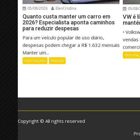
05/08/2026
ElenCristina
05/08/
Quanto custa manter um carro em
VW é l
2026? Especialista aponta caminhos
manté
para reduzir despesas
• Volks
Para um veículo popular de uso diário,
vendas 
despesas podem chegar a R$ 1.632 mensais
comercia
Manter um...
Informa
Informações
Notícias
Copyright © All rights reserved
Pr