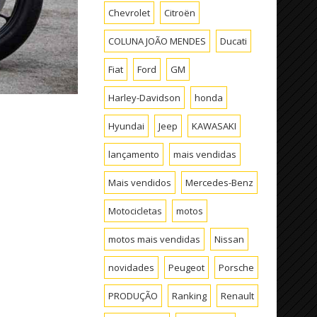
Chevrolet
Citroën
COLUNA JOÃO MENDES
Ducati
Fiat
Ford
GM
Harley-Davidson
honda
Hyundai
Jeep
KAWASAKI
lançamento
mais vendidas
Mais vendidos
Mercedes-Benz
Motocicletas
motos
motos mais vendidas
Nissan
novidades
Peugeot
Porsche
PRODUÇÃO
Ranking
Renault