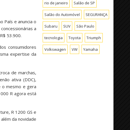
rio de janeiro
Salão de SP
Salão do Automóvel
SEGURANÇA
o País e anuncia o
Subaru
SUV
São Paulo
concessionárias a
 R$ 53.900.
tecnologia
Toyota
Triumph
dos consumidores
Volkswagen
VW
Yamaha
esma expertise da
troca de marchas,
enão ativa (DDC),
 é o mesmo e gera
1000 R agora está
ture, R 1200 GS e
 além da novidade