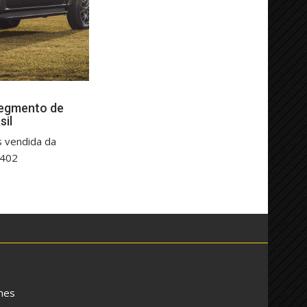
segmento de
sil
s vendida da
.402
mes