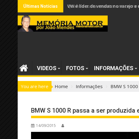
Skip
VW é líder de vendas no varejo
Últimas Notícias
to
content
VIDEOS
FOTOS
INFORMAÇÕES
You are here
Home
Informações
BMW S 1000 
BMW S 1000 R passa a ser produzida
14/09/2015