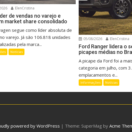
2026
ElenCristina
íder de vendas no varejo e
m market share consolidado
wagen segue como líder absoluta de
no varejo. Já são 106.818 unidades
05/08/2026
ElenCristina
lizadas pela marca...
Ford Ranger lidera o 
picapes médias no Bra
ções
Notícias
A picape da Ford foi a mai
categoria em julho, com 3
emplacamentos e...
Informações
Notícias
oudly powered by WordPress
|
Theme: SuperMag by
Acme The