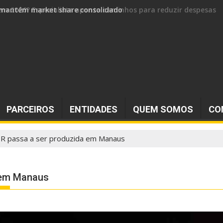
 e mantém market share consolidado
PARCEIROS
ENTIDADES
QUEM SOMOS
CO
R passa a ser produzida em Manaus
 em Manaus