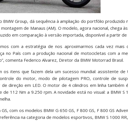
o BMW Group, dá sequência à ampliação do portfólio produzido n
 montagem de Manaus (AM). O modelo, agora nacional, chega às 
zido em comparação à versão importada, disponível a partir de
uimos com a estratégia de nos aproximarmos cada vez mais 
sença no País com a produção nacional de motocicletas com a m
”, comenta Federico Alvarez, Diretor da BMW Motorrad Brasil.
 os itens que fazem dela um sucesso mundial: assistente de 
controle do motor, modo de pilotagem PRO, controle de susp
or de direção em LED. O motor de 4 cilindros em linha também
e de 112 Nm a 9.250 rpm. A novidade está no visual: a BMW S 
melha.
nha GS, com os modelos BMW G 650 GS, F 800 GS, F 800 GS Adven
referência na categoria de modelos esportivos, BMW S 1000 RR,