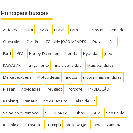
Principais buscas
Anfavea
AUDI
BMW
Brasil
carros
carros mais vendidos
Chevrolet
Citroën
COLUNA JOÃO MENDES
Ducati
Fiat
Ford
GM
Harley-Davidson
honda
Hyundai
Jeep
KAWASAKI
lançamento
mais vendidas
Mais vendidos
Mercedes-Benz
Motocicletas
motos
motos mais vendidas
Nissan
novidades
Peugeot
Porsche
PRODUÇÃO
Ranking
Renault
rio de janeiro
Salão de SP
Salão do Automóvel
SEGURANÇA
Subaru
SUV
São Paulo
tecnologia
Toyota
Triumph
Volkswagen
VW
Yamaha