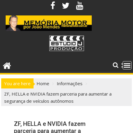
Skip
to
content
You are here
Home
Informações
ZF, HELLA e NVIDIA fazem parceria para aumentar a
segurança de veículos autônomos
ZF, HELLA e NVIDIA fazem
parceria para aumentar a