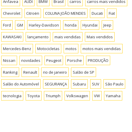
Anfavea
AUDI
BMW
Brasil
carros
carros mais vendidos
Chevrolet
Citroën
COLUNA JOÃO MENDES
Ducati
Fiat
Ford
GM
Harley-Davidson
honda
Hyundai
Jeep
KAWASAKI
lançamento
mais vendidas
Mais vendidos
Mercedes-Benz
Motocicletas
motos
motos mais vendidas
Nissan
novidades
Peugeot
Porsche
PRODUÇÃO
Ranking
Renault
rio de janeiro
Salão de SP
Salão do Automóvel
SEGURANÇA
Subaru
SUV
São Paulo
tecnologia
Toyota
Triumph
Volkswagen
VW
Yamaha