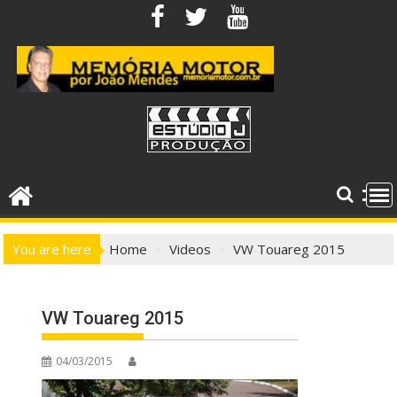
Skip
to
content
You are here
Home
Videos
VW Touareg 2015
VW Touareg 2015
04/03/2015