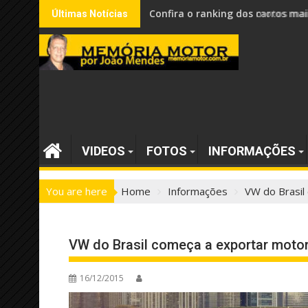
Skip
Confira o ranking dos carros mai
Últimas Notícias
to
content
VIDEOS
FOTOS
INFORMAÇÕES
You are here
Home
Informações
VW do Brasil
VW do Brasil começa a exportar moto
16/12/2015