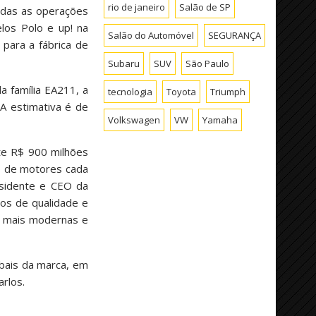
rio de janeiro
Salão de SP
todas as operações
los Polo e up! na
Salão do Automóvel
SEGURANÇA
para a fábrica de
Subaru
SUV
São Paulo
a família EA211, a
tecnologia
Toyota
Triumph
 A estimativa é de
Volkswagen
VW
Yamaha
te R$ 900 milhões
o de motores cada
esidente e CEO da
os de qualidade e
s mais modernas e
obais da marca, em
rlos.