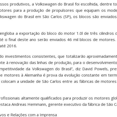
essos produtivos, a Volkswagen do Brasil foi escolhida, dentre 
otores para a produção de propulsores que equipam os mode
kswagen do Brasil em São Carlos (SP), os blocos são enviados 
engloba a exportação do bloco do motor 1.0l de três cilindros d
Até o final deste ano serão enviados 46 mil blocos de motores.
 até 2016.
ido investimentos consistentes, que totalizarão aproximadamen
nte à renovação das linhas de produção, para o desenvolviment
ompetitividade da Volkswagen do Brasil”, diz David Powels, pr
 de motores à Alemanha é prova da evolução constante em term
 colocam a unidade de São Carlos entre as fábricas de motore
rofissionais altamente qualificados para produzir os motores gl
estaca Andreas Hemmann, gerente executivo da fábrica de São Ca
ivos e Relações com a Imprensa