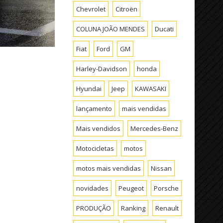
Chevrolet
Citroën
COLUNA JOÃO MENDES
Ducati
Fiat
Ford
GM
Harley-Davidson
honda
Hyundai
Jeep
KAWASAKI
lançamento
mais vendidas
Mais vendidos
Mercedes-Benz
Motocicletas
motos
motos mais vendidas
Nissan
novidades
Peugeot
Porsche
PRODUÇÃO
Ranking
Renault