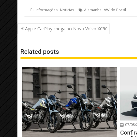
,
,
Informações
Notícias
Alemanha
VW do Brasil
Navegação
Apple CarPlay chega ao Novo Volvo XC90
de
Post
Related posts
07/08/
Confir