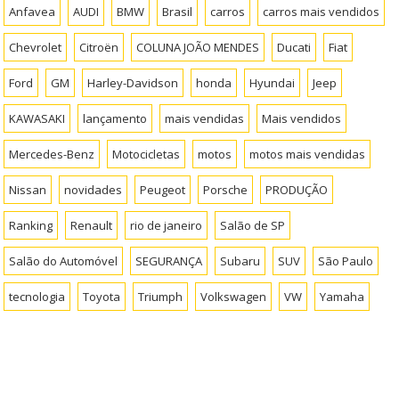
Anfavea
AUDI
BMW
Brasil
carros
carros mais vendidos
Chevrolet
Citroën
COLUNA JOÃO MENDES
Ducati
Fiat
Ford
GM
Harley-Davidson
honda
Hyundai
Jeep
KAWASAKI
lançamento
mais vendidas
Mais vendidos
Mercedes-Benz
Motocicletas
motos
motos mais vendidas
Nissan
novidades
Peugeot
Porsche
PRODUÇÃO
Ranking
Renault
rio de janeiro
Salão de SP
Salão do Automóvel
SEGURANÇA
Subaru
SUV
São Paulo
tecnologia
Toyota
Triumph
Volkswagen
VW
Yamaha