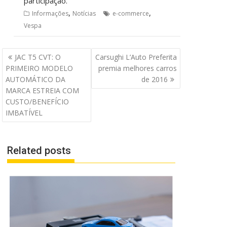
participação.
,
,
Informações
Notícias
e-commerce
Vespa
Navegação
JAC T5 CVT: O
Carsughi L’Auto Preferita
de
PRIMEIRO MODELO
premia melhores carros
Post
AUTOMÁTICO DA
de 2016
MARCA ESTREIA COM
CUSTO/BENEFÍCIO
IMBATÍVEL
Related posts