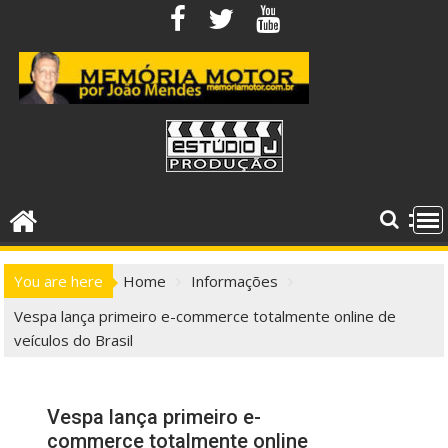
Skip
to
content
You are here
Home
Informações
Vespa lança primeiro e-commerce totalmente online de
veículos do Brasil
Vespa lança primeiro e-
commerce totalmente online