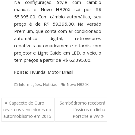
Na configuração Style com câmbio
manual, o Novo HB20X sai por R$
55.395,00. Com câmbio automático, seu
preço é de R$ 59.395,00. Na versão
Premium, que conta com ar-condicionado
automático digital, retrovisores
rebatíveis automaticamente e faróis com
projetor e Light Guide em LED, o veículo
tem preços a partir de R$ 62.395,00.
Fonte:
Hyundai Motor Brasil
,
Informações
Notícias
Novo HB20X
Navegação
Capacete de Ouro
Sambódromo receberá
de
revela os vencedores do
clássicos da linha
Post
automobilismo em 2015
Porsche e VW