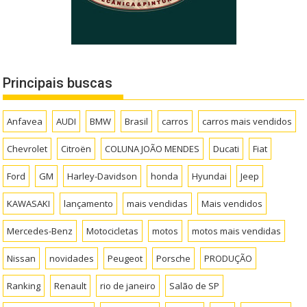
Principais buscas
Anfavea
AUDI
BMW
Brasil
carros
carros mais vendidos
Chevrolet
Citroën
COLUNA JOÃO MENDES
Ducati
Fiat
Ford
GM
Harley-Davidson
honda
Hyundai
Jeep
KAWASAKI
lançamento
mais vendidas
Mais vendidos
Mercedes-Benz
Motocicletas
motos
motos mais vendidas
Nissan
novidades
Peugeot
Porsche
PRODUÇÃO
Ranking
Renault
rio de janeiro
Salão de SP