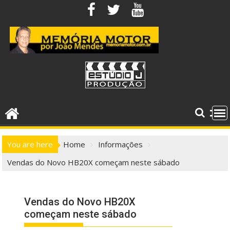
Skip
to
content
You are here
Home
Informações
Vendas do Novo HB20X começam neste sábado
Vendas do Novo HB20X
começam neste sábado