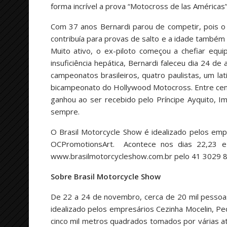
forma incrível a prova “Motocross de las Américas”
Com 37 anos Bernardi parou de competir, pois o
contribuía para provas de salto e a idade também
Muito ativo, o ex-piloto começou a chefiar eq
insuficiência hepática, Bernardi faleceu dia 24 d
campeonatos brasileiros, quatro paulistas, um l
bicampeonato do Hollywood Motocross. Entre cent
ganhou ao ser recebido pelo Príncipe Ayquito,
sempre.
O Brasil Motorcycle Show é idealizado pelos empr
OCPromotionsArt. Acontece nos dias 22,23 e 
www.brasilmotorcycleshow.com.br pelo 41 3029 
Sobre Brasil Motorcycle Show
De 22 a 24 de novembro, cerca de 20 mil pessoas
idealizado pelos empresários Cezinha Mocelin, Pe
cinco mil metros quadrados tomados por várias a