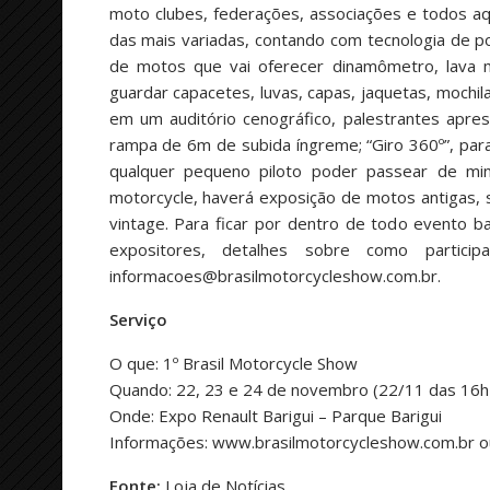
moto clubes, federações, associações e todos a
das mais variadas, contando com tecnologia de po
de motos que vai oferecer dinamômetro, lava mo
guardar capacetes, luvas, capas, jaquetas, mochil
em um auditório cenográfico, palestrantes apre
rampa de 6m de subida íngreme; “Giro 360º”, par
qualquer pequeno piloto poder passear de mini
motorcycle, haverá exposição de motos antigas,
vintage. Para ficar por dentro de todo evento 
expositores, detalhes sobre como partici
informacoes@brasilmotorcycleshow.com.br
.
Serviço
O que: 1º Brasil Motorcycle Show
Quando: 22, 23 e 24 de novembro (22/11 das 16h 
Onde: Expo Renault Barigui – Parque Barigui
Informações: www.brasilmotorcycleshow.com.br 
Fonte:
Loja de Notícias