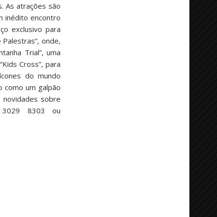
. As atrações são
m inédito encontro
ço exclusivo para
 Palestras”, onde,
tanha Trial”, uma
“Kids Cross”, para
s ícones do mundo
do como um galpão
s novidades sobre
41 3029 8303 ou