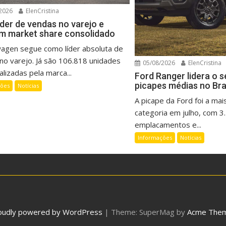
2026
ElenCristina
íder de vendas no varejo e
m market share consolidado
wagen segue como líder absoluta de
no varejo. Já são 106.818 unidades
05/08/2026
ElenCristina
lizadas pela marca...
Ford Ranger lidera o 
picapes médias no Bra
ções
Notícias
A picape da Ford foi a mai
categoria em julho, com 3
emplacamentos e...
Informações
Notícias
oudly powered by WordPress
|
Theme: SuperMag by
Acme The