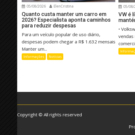
05/08/2026
ElenCristina
05/08/
Quanto custa manter um carro em
VW é l
2026? Especialista aponta caminhos
manté
para reduzir despesas
• Volks
Para um veículo popular de uso diário,
vendas 
despesas podem chegar a R$ 1.632 mensais
comercia
Manter um...
Informa
Informações
Notícias
Copyright © All rights reserved
Pr