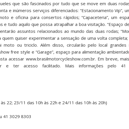
queles que são fascinados por tudo que se move em duas rodas
nta e inúmeros serviços diferenciados: “Estacionamento Vip”, u
to e oficina para consertos rápidos; “Capaceteria”, um espa
as e tudo aquilo que possa atrapalhar a boa visitação. “Espaço de
sentarão assuntos relacionados ao mundo das duas rodas; “Mon
a quem quiser experimentar a sensação de uma volta completa; 
 moto ou triciclo. Além disso, circularão pelo local grande
 show free style e “Garage”, espaço para alimentação ambienta
basta acessar www.brasilmotorcycleshow.com.br. Em breve, mai
par e ter acesso facilitado. Mais informações pelo 
às 22; 23/11 das 10h às 22h e 24/11 das 10h às 20h)
ou 41 3029 8303