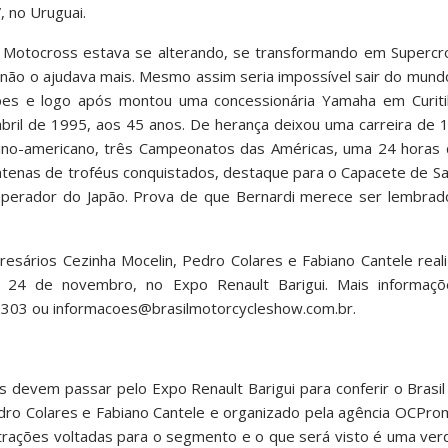
, no Uruguai.
 Motocross estava se alterando, se transformando em Supercr
 não o ajudava mais. Mesmo assim seria impossível sair do mund
uipes e logo após montou uma concessionária Yamaha em Curit
e abril de 1995, aos 45 anos. De herança deixou uma carreira de
atino-americano, três Campeonatos das Américas, uma 24 horas 
enas de troféus conquistados, destaque para o Capacete de Sam
 Imperador do Japão. Prova de que Bernardi merece ser lembr
esários Cezinha Mocelin, Pedro Colares e Fabiano Cantele real
24 de novembro, no Expo Renault Barigui. Mais informações
8303 ou
informacoes@brasilmotorcycleshow.com.br
.
 devem passar pelo Expo Renault Barigui para conferir o Brasi
dro Colares e Fabiano Cantele e organizado pela agência OCPro
trações voltadas para o segmento e o que será visto é uma ver