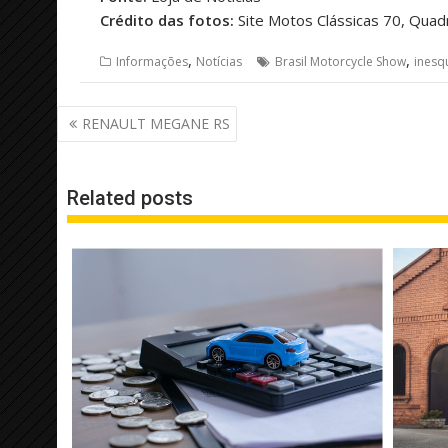
Crédito das fotos:
Site Motos Clássicas 70, Quadr
,
,
Informações
Notícias
Brasil Motorcycle Show
inesq
Navegação
RENAULT MEGANE RS
de
Post
Related posts