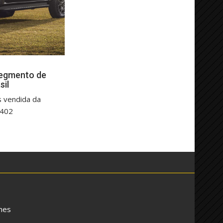
segmento de
sil
s vendida da
.402
mes