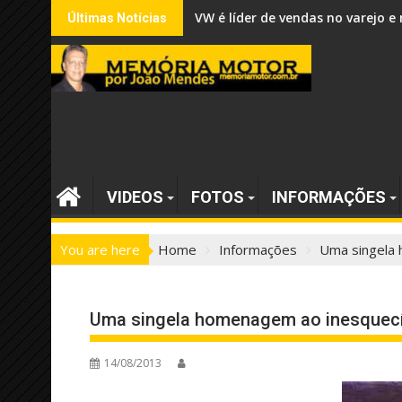
Skip
VW é líder de vendas no varejo
Últimas Notícias
to
content
VIDEOS
FOTOS
INFORMAÇÕES
You are here
Home
Informações
Uma singela 
Uma singela homenagem ao inesquecív
14/08/2013