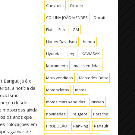
Chevrolet
Citroën
COLUNA JOÃO MENDES
Ducati
Fiat
Ford
GM
Harley-Davidson
honda
Hyundai
Jeep
KAWASAKI
lançamento
mais vendidas
Mais vendidos
Mercedes-Benz
Barigui, já é o
ros, a notícia da
Motocicletas
motos
ciclismo.
motos mais vendidas
Nissan
começou desde
 o motocross ainda
novidades
Peugeot
Porsche
dos os anos que
ntes colocações em
PRODUÇÃO
Ranking
Renault
 após ganhar de