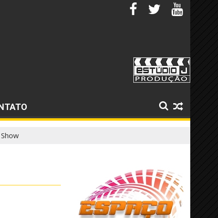
NTATO
e Show