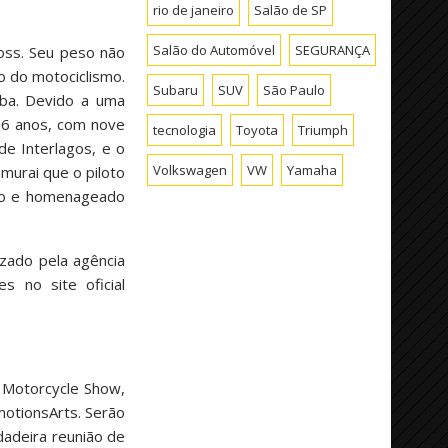
rio de janeiro
Salão de SP
Salão do Automóvel
SEGURANÇA
oss. Seu peso não
o do motociclismo.
Subaru
SUV
São Paulo
iba. Devido a uma
 16 anos, com nove
tecnologia
Toyota
Triumph
de Interlagos, e o
Volkswagen
VW
Yamaha
urai que o piloto
ado e homenageado
izado pela agência
 no site oficial
l Motorcycle Show,
motionsArts. Serão
dadeira reunião de