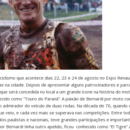
clismo que acontece dias 22, 23 e 24 de agosto no Expo Renault 
 na cidade. Depois de apresentar alguns patrocinadores e parcei
 será concedida no local a um grande ícone na história do moto
hecido como “Touro do Paraná”. A paixão de Bernardi por moto 
io admirador do veículo de duas rodas. Na década de 70, quando
que veio, e cada vez mais se superava nas competições. Entre to
los paulistas e nacionais, teve grandes participações e importa
or Bernardi tinha outro apelido, ficou conhecido como “El Tigre”