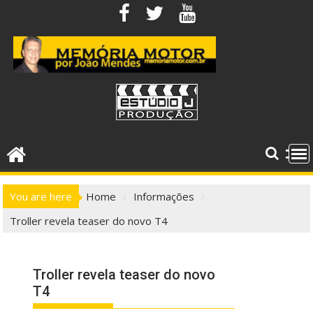
Skip
to
content
You are here
Home
Informações
Troller revela teaser do novo T4
Troller revela teaser do novo
T4