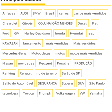
Anfavea
AUDI
BMW
Brasil
carros
carros mais vendidos
Chevrolet
Citroën
COLUNA JOÃO MENDES
Ducati
Fiat
Ford
GM
Harley-Davidson
honda
Hyundai
Jeep
KAWASAKI
lançamento
mais vendidas
Mais vendidos
Mercedes-Benz
Motocicletas
motos
motos mais vendidas
Nissan
novidades
Peugeot
Porsche
PRODUÇÃO
Ranking
Renault
rio de janeiro
Salão de SP
Salão do Automóvel
SEGURANÇA
Subaru
SUV
São Paulo
tecnologia
Toyota
Triumph
Volkswagen
VW
Yamaha