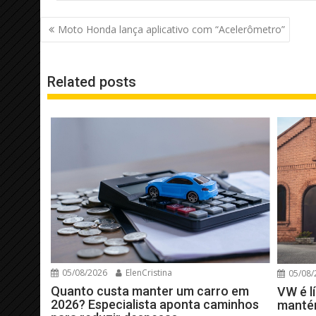
Navegação
Moto Honda lança aplicativo com “Acelerômetro”
de
Post
Related posts
05/08/2026
ElenCristina
05/08/
Quanto custa manter um carro em
VW é l
2026? Especialista aponta caminhos
manté