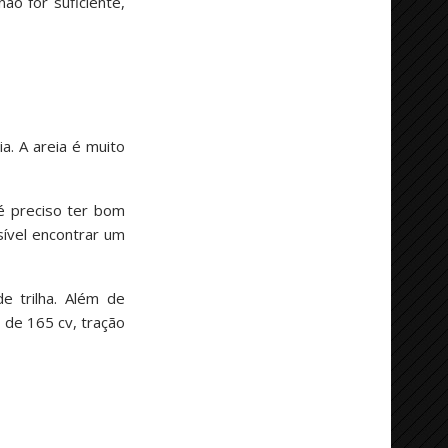
ão for suficiente,
ia. A areia é muito
 é preciso ter bom
sível encontrar um
e trilha. Além de
 de 165 cv, tração