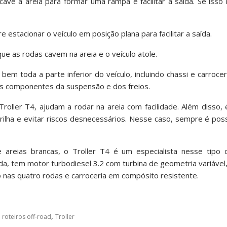
ve a areia para formar uma rampa e facilitar a saída. Se isso n
e estacionar o veículo em posição plana para facilitar a saída.
que as rodas cavem na areia e o veículo atole.
 bem toda a parte inferior do veículo, incluindo chassi e carrocer
s componentes da suspensão e dos freios.
Troller T4, ajudam a rodar na areia com facilidade. Além disso,
trilha e evitar riscos desnecessários. Nesse caso, sempre é pos
 areias brancas, o Troller T4 é um especialista nesse tipo d
a, tem motor turbodiesel 3.2 com turbina de geometria variável,
sco nas quatro rodas e carroceria em compósito resistente.
,
,
roteiros off-road
Troller