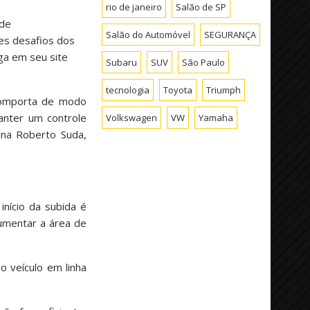
rio de janeiro
Salão de SP
 de
Salão do Automóvel
SEGURANÇA
es desafios dos
lga em seu site
Subaru
SUV
São Paulo
tecnologia
Toyota
Triumph
 comporta de modo
anter um controle
Volkswagen
VW
Yamaha
ina Roberto Suda,
início da subida é
umentar a área de
o veículo em linha