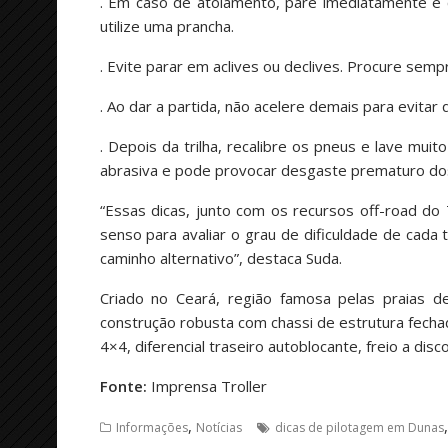
. Em caso de atolamento, pare imediatamente e ca
utilize uma prancha.
. Evite parar em aclives ou declives. Procure sempr
. Ao dar a partida, não acelere demais para evitar 
. Depois da trilha, recalibre os pneus e lave muito
abrasiva e pode provocar desgaste prematuro do
“Essas dicas, junto com os recursos off-road do 
senso para avaliar o grau de dificuldade de cada 
caminho alternativo”, destaca Suda.
Criado no Ceará, região famosa pelas praias de
construção robusta com chassi de estrutura fechad
4×4, diferencial traseiro autoblocante, freio a di
Fonte:
Imprensa Troller
,
Informações
Notícias
dicas de pilotagem em Dunas