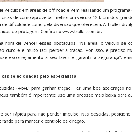
de veículos em áreas de off-road e vem realizando um programa
o dicas de como aproveitar melhor um veículo 4X4. Um dos grand
au de dificuldade como pela diversão que oferecem. A Troller divu
nicas de pilotagem. Confira no www.troller.com.br.
 na hora de vencer esses obstáculos. “Na areia, o veículo se
o duro e é muito fácil perder a tração. Por isso, é preciso m
sse escorregamento a seu favor e garantir a segurança”, ens
dicas selecionadas pelo especialista.
duzidas (4x4L) para ganhar tração. Ter uma boa aceleração no 
 pneus também é importante: use uma pressão mais baixa para a
 ser rápida para não perder impulso. Nas descidas, posicione 
erando para manter o controle da direção.