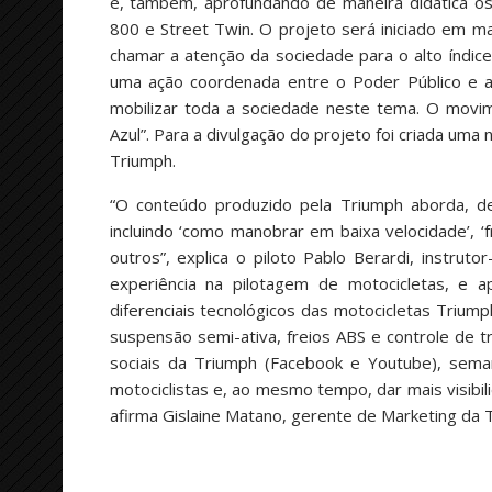
e, também, aprofundando de maneira didática os 
800 e Street Twin. O projeto será iniciado em 
chamar a atenção da sociedade para o alto índic
uma ação coordenada entre o Poder Público e a 
mobilizar toda a sociedade neste tema. O movim
Azul”. Para a divulgação do projeto foi criada um
Triumph.
“O conteúdo produzido pela Triumph aborda, de
incluindo ‘como manobrar em baixa velocidade’,
outros”, explica o piloto Pablo Berardi, instr
experiência na pilotagem de motocicletas, e a
diferenciais tecnológicos das motocicletas Triu
suspensão semi-ativa, freios ABS e controle de tr
sociais da Triumph (Facebook e Youtube), sema
motociclistas e, ao mesmo tempo, dar mais visibi
afirma Gislaine Matano, gerente de Marketing da 