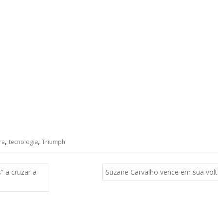
,
,
ra
tecnologia
Triumph
” a cruzar a
Suzane Carvalho vence em sua vol