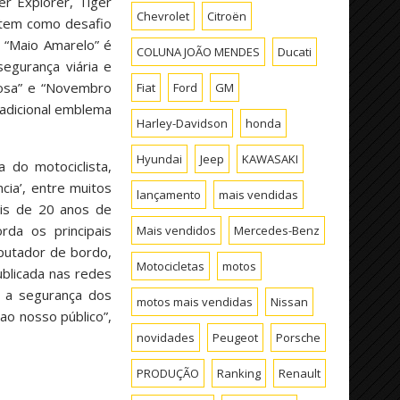
r Explorer, Tiger
Chevrolet
Citroën
 tem como desafio
o “Maio Amarelo” é
COLUNA JOÃO MENDES
Ducati
egurança viária e
Rosa” e “Novembro
Fiat
Ford
GM
radicional emblema
Harley-Davidson
honda
Hyundai
Jeep
KAWASAKI
 do motociclista,
ia’, entre muitos
lançamento
mais vendidas
ais de 20 anos de
rda os principais
Mais vendidos
Mercedes-Benz
putador de bordo,
Motocicletas
motos
ublicada nas redes
m a segurança dos
motos mais vendidas
Nissan
ao nosso público”,
novidades
Peugeot
Porsche
PRODUÇÃO
Ranking
Renault