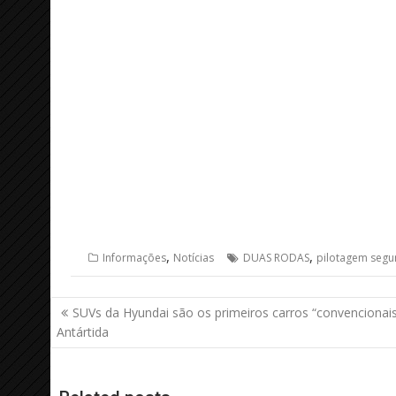
,
,
Informações
Notícias
DUAS RODAS
pilotagem segu
Navegação
SUVs da Hyundai são os primeiros carros “convencionais
de
Antártida
Post