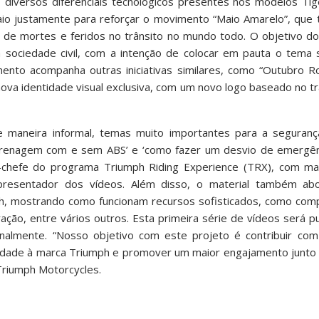
diversos diferenciais tecnológicos presentes nos modelos Tige
maio justamente para reforçar o movimento “Maio Amarelo”, que
e de mortes e feridos no trânsito no mundo todo. O objetivo d
sociedade civil, com a intenção de colocar em pauta o tema s
ento acompanha outras iniciativas similares, como “Outubro 
a nova identidade visual exclusiva, com um novo logo baseado no t
 maneira informal, temas muito importantes para a segurança
 ‘frenagem com e sem ABS’ e ‘como fazer um desvio de emergênc
utor-chefe do programa Triumph Riding Experience (TRX), com m
presentador dos vídeos. Além disso, o material também abo
mph, mostrando como funcionam recursos sofisticados, como com
ação, entre vários outros. Esta primeira série de vídeos será p
nalmente. “Nosso objetivo com este projeto é contribuir co
lidade à marca Triumph e promover um maior engajamento junto 
Triumph Motorcycles.