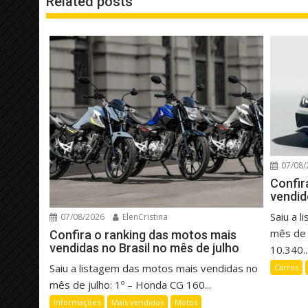
Related posts
07/08/
Confir
vendid
Saiu a 
07/08/2026
ElenCristina
mês de 
Confira o ranking das motos mais
vendidas no Brasil no mês de julho
10.340..
Saiu a listagem das motos mais vendidas no
Carros
mês de julho: 1º – Honda CG 160...
Informações
Mais vendidos
Motos