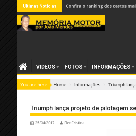
Skip
Confira o ranking dos carros mai
Últimas Notícias
to
content
VIDEOS
FOTOS
INFORMAÇÕES
You are here
Home
Informações
Triumph lanç
Triumph lança projeto de pilotagem s
25/04/2017
ElenCristina