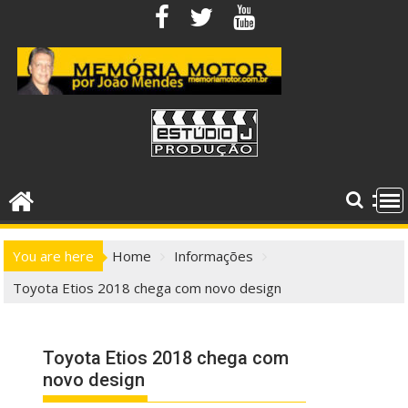
Skip
to
content
You are here
Home
Informações
Toyota Etios 2018 chega com novo design
Toyota Etios 2018 chega com
novo design