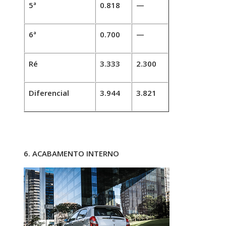
5ª
0.818
—
6ª
0.700
—
Ré
3.333
2.300
Diferencial
3.944
3.821
6. ACABAMENTO INTERNO