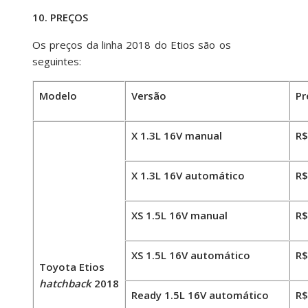
10. PREÇOS
Os preços da linha 2018 do Etios são os
seguintes:
Modelo
Versão
Pr
X 1.3L 16V manual
R$
X 1.3L 16V automático
R$
XS 1.5L 16V manual
R$
XS 1.5L 16V automático
R$
Toyota Etios
hatchback
2018
Ready 1.5L 16V automático
R$