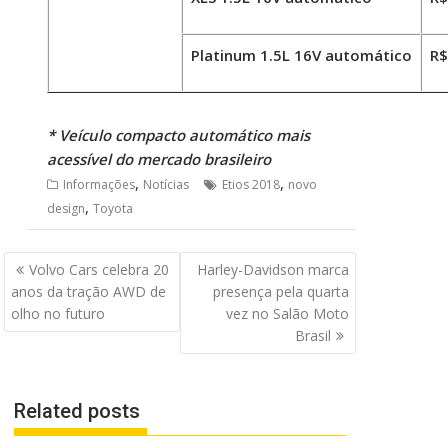
Platinum 1.5L 16V automático
R$
* Veículo compacto automático mais
acessível do mercado brasileiro
,
,
Informações
Notícias
Etios 2018
novo
,
design
Toyota
Navegação
Volvo Cars celebra 20
Harley-Davidson marca
de
anos da tração AWD de
presença pela quarta
Post
olho no futuro
vez no Salão Moto
Brasil
Related posts