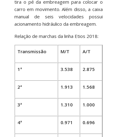
tira o pé da embreagem para colocar o
carro em movimento. Além disso, a caixa
manual de seis velocidades possui
acionamento hidráulico da embreagem.
Relação de marchas da linha Etios 2018:
Transmissão
M/T
A/T
1ª
3.538
2.875
2ª
1.913
1.568
3ª
1.310
1.000
4ª
0.971
0.696