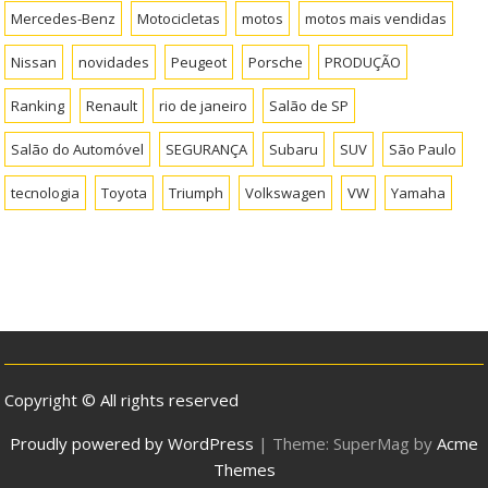
Mercedes-Benz
Motocicletas
motos
motos mais vendidas
Nissan
novidades
Peugeot
Porsche
PRODUÇÃO
Ranking
Renault
rio de janeiro
Salão de SP
Salão do Automóvel
SEGURANÇA
Subaru
SUV
São Paulo
tecnologia
Toyota
Triumph
Volkswagen
VW
Yamaha
Copyright © All rights reserved
Proudly powered by WordPress
|
Theme: SuperMag by
Acme
Themes