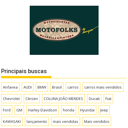
Principais buscas
Anfavea
AUDI
BMW
Brasil
carros
carros mais vendidos
Chevrolet
Citroën
COLUNA JOÃO MENDES
Ducati
Fiat
Ford
GM
Harley-Davidson
honda
Hyundai
Jeep
KAWASAKI
lançamento
mais vendidas
Mais vendidos