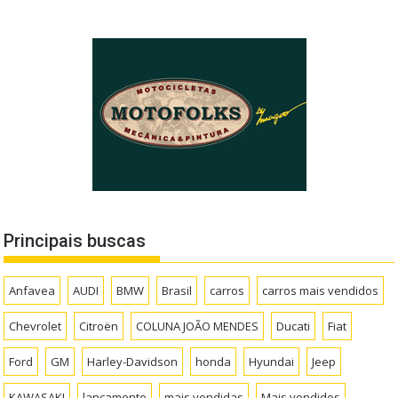
Principais buscas
Anfavea
AUDI
BMW
Brasil
carros
carros mais vendidos
Chevrolet
Citroën
COLUNA JOÃO MENDES
Ducati
Fiat
Ford
GM
Harley-Davidson
honda
Hyundai
Jeep
KAWASAKI
lançamento
mais vendidas
Mais vendidos