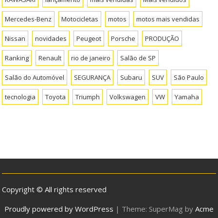
Mercedes-Benz
Motocicletas
motos
motos mais vendidas
Nissan
novidades
Peugeot
Porsche
PRODUÇÃO
Ranking
Renault
rio de janeiro
Salão de SP
Salão do Automóvel
SEGURANÇA
Subaru
SUV
São Paulo
tecnologia
Toyota
Triumph
Volkswagen
VW
Yamaha
Copyright © All rights reserved
Proudly powered by WordPress
|
Theme: SuperMag by
Acme