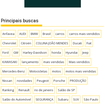
Principais buscas
Anfavea
AUDI
BMW
Brasil
carros
carros mais vendidos
Chevrolet
Citroën
COLUNA JOÃO MENDES
Ducati
Fiat
Ford
GM
Harley-Davidson
honda
Hyundai
Jeep
KAWASAKI
lançamento
mais vendidas
Mais vendidos
Mercedes-Benz
Motocicletas
motos
motos mais vendidas
Nissan
novidades
Peugeot
Porsche
PRODUÇÃO
Ranking
Renault
rio de janeiro
Salão de SP
Salão do Automóvel
SEGURANÇA
Subaru
SUV
São Paulo