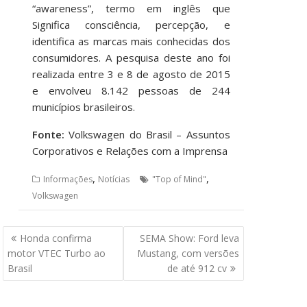
“awareness”, termo em inglês que
Significa consciência, percepção, e
identifica as marcas mais conhecidas dos
consumidores. A pesquisa deste ano foi
realizada entre 3 e 8 de agosto de 2015
e envolveu 8.142 pessoas de 244
municípios brasileiros.
Fonte:
Volkswagen do Brasil – Assuntos
Corporativos e Relações com a Imprensa
,
,
Informações
Notícias
"Top of Mind"
Volkswagen
Navegação
Honda confirma
SEMA Show: Ford leva
de
motor VTEC Turbo ao
Mustang, com versões
Post
Brasil
de até 912 cv