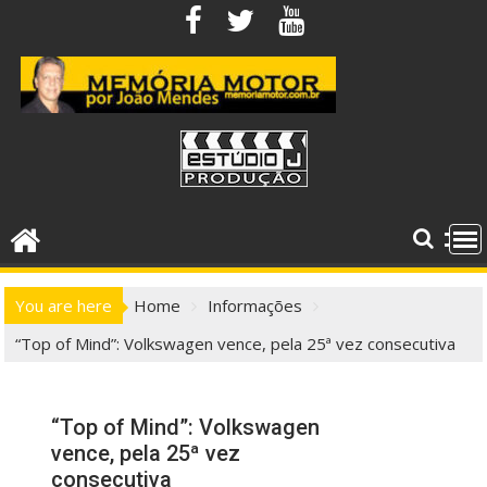
Skip
to
content
You are here
Home
Informações
“Top of Mind”: Volkswagen vence, pela 25ª vez consecutiva
“Top of Mind”: Volkswagen
vence, pela 25ª vez
consecutiva