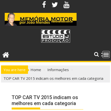
Skip
to
content
You are here
Home
Informações
TOP CAR TV 2015 indicam os melhores em cada categoria
TOP CAR TV 2015 indicam os
melhores em cada categoria