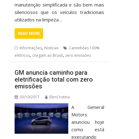
manutenção simplificada e são bem mais
silenciosos que os veículos tradicionais
utilizados na limpeza…
READ MORE
,
Informações
Notícias
Caminhões 100%
,
,
elétricos
chegam ao Brasil
zero emissões
GM anuncia caminho para
eletrificação total com zero
emissões
03/10/2017
ElenCristina
A General
Motors
anunciou hoje
como está
executando