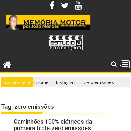
Skip
to
content
You are here
Home
Instagram
zero emissões
Tag:
zero emissões
Caminhões 100% elétricos da
primeira frota zero emissões