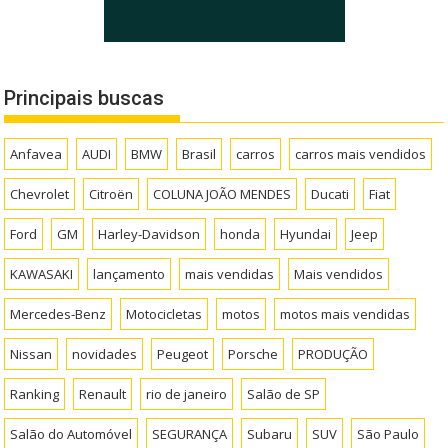
Principais buscas
Anfavea
AUDI
BMW
Brasil
carros
carros mais vendidos
Chevrolet
Citroën
COLUNA JOÃO MENDES
Ducati
Fiat
Ford
GM
Harley-Davidson
honda
Hyundai
Jeep
KAWASAKI
lançamento
mais vendidas
Mais vendidos
Mercedes-Benz
Motocicletas
motos
motos mais vendidas
Nissan
novidades
Peugeot
Porsche
PRODUÇÃO
Ranking
Renault
rio de janeiro
Salão de SP
Salão do Automóvel
SEGURANÇA
Subaru
SUV
São Paulo