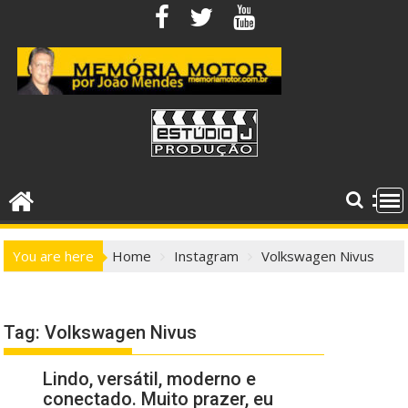
Skip
to
content
You are here
Home
Instagram
Volkswagen Nivus
Tag:
Volkswagen Nivus
Lindo, versátil, moderno e
conectado. Muito prazer, eu