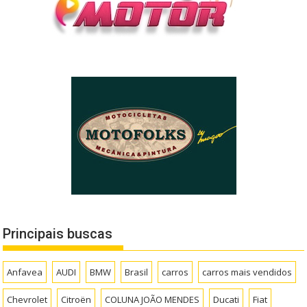
Principais buscas
Anfavea
AUDI
BMW
Brasil
carros
carros mais vendidos
Chevrolet
Citroën
COLUNA JOÃO MENDES
Ducati
Fiat