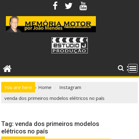
Skip
to
content
You are here
Home
Instagram
venda dos primeiros modelos elétricos no país
Tag:
venda dos primeiros modelos
elétricos no país