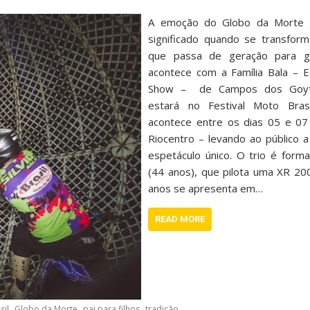
A emoção do Globo da Morte g
significado quando se transfo
que passa de geração para g
acontece com a Família Bala – E
Show – de Campos dos Goyta
estará no Festival Moto Br
acontece entre os dias 05 e 0
Riocentro – levando ao público 
espetáculo único. O trio é forma
(44 anos), que pilota uma XR 20
anos se apresenta em…
READ MORE
,
,
,
sil
Globo da Morte
pai para filhos
tradição