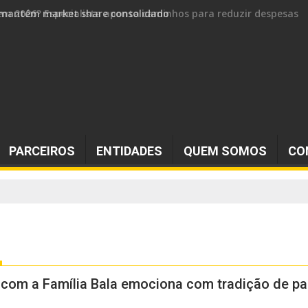
 e mantém market share consolidado
PARCEIROS
ENTIDADES
QUEM SOMOS
CO
 com a Família Bala emociona com tradição de pai