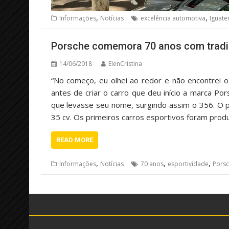
,
,
Informações
Notícias
excelência automotiva
Iguate
Porsche comemora 70 anos com tradi
14/06/2018
ElenCristina
“No começo, eu olhei ao redor e não encontrei o
antes de criar o carro que deu início a marca P
que levasse seu nome, surgindo assim o 356. O pr
35 cv. Os primeiros carros esportivos foram prod
READ MORE
,
,
,
Informações
Notícias
70 anos
esportividade
Pors