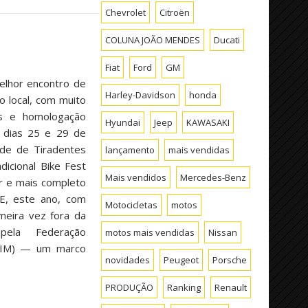
Chevrolet
Citroën
COLUNA JOÃO MENDES
Ducati
Fiat
Ford
GM
melhor encontro de
Harley-Davidson
honda
o local, com muito
s e homologação
Hyundai
Jeep
KAWASAKI
s dias 25 e 29 de
ade de Tiradentes
lançamento
mais vendidas
dicional Bike Fest
Mais vendidos
Mercedes-Benz
r e mais completo
. E, este ano, com
Motocicletas
motos
imeira vez fora da
pela Federação
motos mais vendidas
Nissan
 (FIM) — um marco
novidades
Peugeot
Porsche
PRODUÇÃO
Ranking
Renault