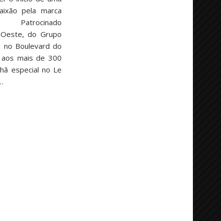
paixão pela marca
s. Patrocinado
 Oeste, do Grupo
h no Boulevard do
s aos mais de 300
hã especial no Le
s…