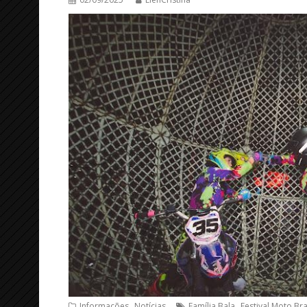
,
,
Informações
Notícias
Família Bala
Festival Moto Bra