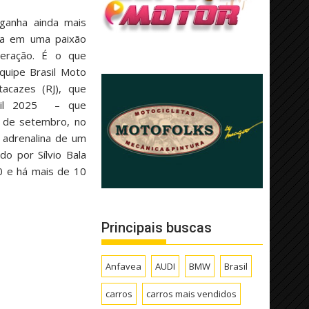
anha ainda mais
rma em uma paixão
eração. É o que
quipe Brasil Moto
cazes (RJ), que
asil 2025 – que
7 de setembro, no
a adrenalina de um
do por Sílvio Bala
0 e há mais de 10
Principais buscas
Anfavea
AUDI
BMW
Brasil
carros
carros mais vendidos