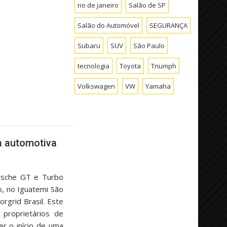
rio de janeiro
Salão de SP
Salão do Automóvel
SEGURANÇA
Subaru
SUV
São Paulo
tecnologia
Toyota
Triumph
Volkswagen
VW
Yamaha
a automotiva
rsche GT e Turbo
o, no Iguatemi São
rgrid Brasil. Este
 proprietários de
r o início de uma