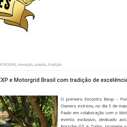
,
,
,
AS RODAS
inovação
paixão
tradição
XP e Motorgrid Brasil com tradição de excelênci
O primeiro Encontro Bexp – Po
Owners estreou, no dia 5 de mai
Paulo em colaboração com o Moto
evento exclusivo, dedicado aos
Porsche GT e Turbo, promete se