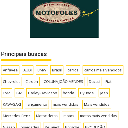
Principais buscas
Anfavea
AUDI
BMW
Brasil
carros
carros mais vendidos
Chevrolet
Citroën
COLUNA JOÃO MENDES
Ducati
Fiat
Ford
GM
Harley-Davidson
honda
Hyundai
Jeep
KAWASAKI
lançamento
mais vendidas
Mais vendidos
Mercedes-Benz
Motocicletas
motos
motos mais vendidas
Nissan
novidades
Peugeot
Porsche
PRODUÇÃO