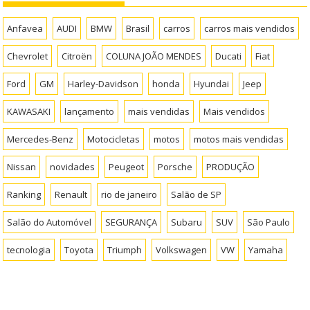
Anfavea
AUDI
BMW
Brasil
carros
carros mais vendidos
Chevrolet
Citroën
COLUNA JOÃO MENDES
Ducati
Fiat
Ford
GM
Harley-Davidson
honda
Hyundai
Jeep
KAWASAKI
lançamento
mais vendidas
Mais vendidos
Mercedes-Benz
Motocicletas
motos
motos mais vendidas
Nissan
novidades
Peugeot
Porsche
PRODUÇÃO
Ranking
Renault
rio de janeiro
Salão de SP
Salão do Automóvel
SEGURANÇA
Subaru
SUV
São Paulo
tecnologia
Toyota
Triumph
Volkswagen
VW
Yamaha