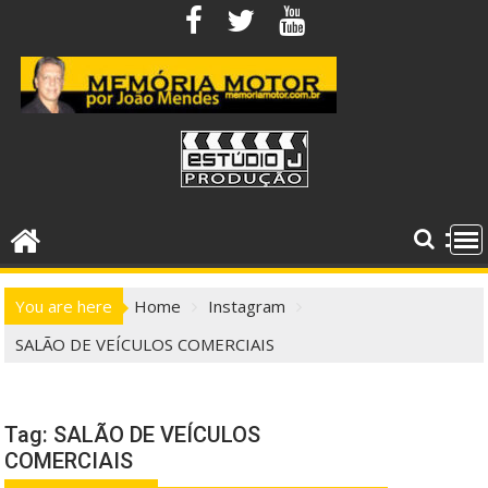
Skip
to
content
You are here
Home
Instagram
SALÃO DE VEÍCULOS COMERCIAIS
Tag:
SALÃO DE VEÍCULOS
COMERCIAIS