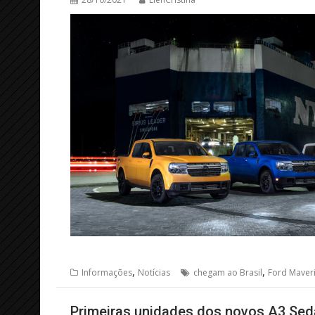
,
,
Informações
Notícias
chegam ao Brasil
Ford Maver
Primeiras unidades dos novos A3 Se