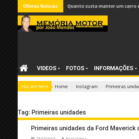
Skip
VW é líder de vendas no varejo
Últimas Notícias
to
content
VIDEOS
FOTOS
INFORMAÇÕES
You are here
Home
Instagram
Primeiras unid
Tag:
Primeiras unidades
Primeiras unidades da Ford Maverick 
28/10/2021
ElenCristina