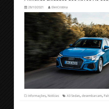
28/10/2021
ElenCristina
,
,
,
Informações
Notícias
A3 Sedan
desembarcam
Paí