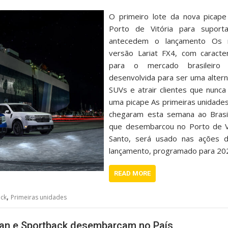
O primeiro lote da nova picap
Porto de Vitória para suport
antecedem o lançamento Os 
versão Lariat FX4, com caracter
para o mercado brasileiro 
desenvolvida para ser uma altern
SUVs e atrair clientes que nunc
uma picape As primeiras unidade
chegaram esta semana ao Brasil
que desembarcou no Porto de Vit
Santo, será usado nas ações 
lançamento, programado para 20
READ MORE
,
ick
Primeiras unidades
dan e Sportback desembarcam no País