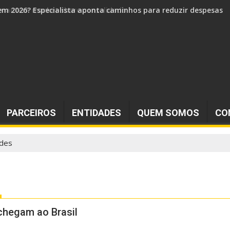
 e mantém market share consolidado
PARCEIROS
ENTIDADES
QUEM SOMOS
CO
ades
chegam ao Brasil