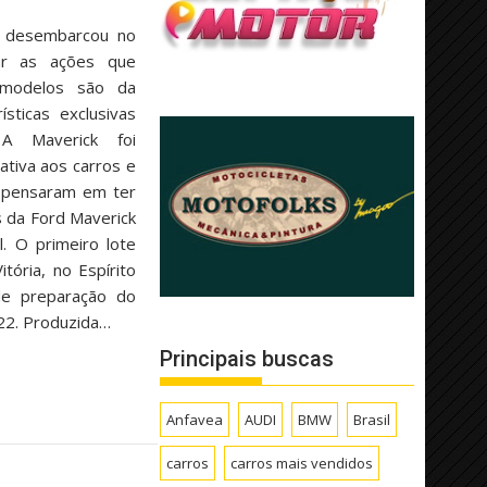
e desembarcou no
ar as ações que
modelos são da
ísticas exclusivas
A Maverick foi
ativa aos carros e
a pensaram em ter
s da Ford Maverick
. O primeiro lote
ória, no Espírito
de preparação do
22. Produzida…
Principais buscas
Anfavea
AUDI
BMW
Brasil
carros
carros mais vendidos