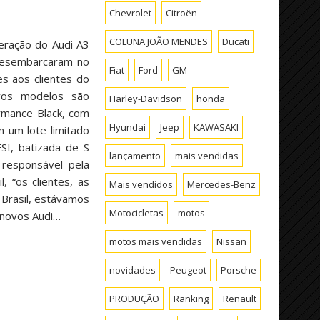
Chevrolet
Citroën
COLUNA JOÃO MENDES
Ducati
eração do Audi A3
desembarcaram no
Fiat
Ford
GM
s aos clientes do
vos modelos são
Harley-Davidson
honda
rmance Black, com
Hyundai
Jeep
KAWASAKI
 um lote limitado
SI, batizada de S
lançamento
mais vendidas
, responsável pela
, “os clientes, as
Mais vendidos
Mercedes-Benz
 Brasil, estávamos
Motocicletas
motos
 novos Audi…
motos mais vendidas
Nissan
novidades
Peugeot
Porsche
PRODUÇÃO
Ranking
Renault