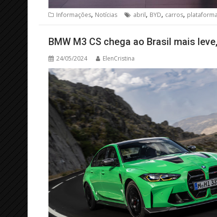
,
,
,
,
Informações
Notícias
abril
BYD
carros
plataforma
BMW M3 CS chega ao Brasil mais leve,
24/05/2024
ElenCristina