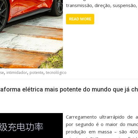
transmissão, direção, suspensão,
READ MORE
,
,
,
se
intimidador
potente
tecnológico
taforma elétrica mais potente do mundo que já ch
Carregamento ultrarrápido de 
por segundo é o maior do mund
produção em massa – são 40