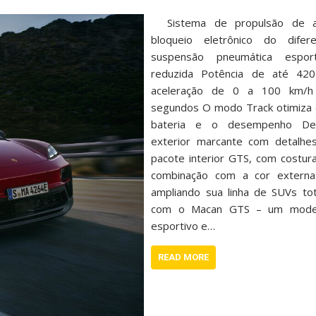
Sistema de propulsão de al
bloqueio eletrônico do difere
suspensão pneumática espor
reduzida Potência de até 42
aceleração de 0 a 100 km/h
segundos O modo Track otimiza 
bateria e o desempenho Des
exterior marcante com detalh
pacote interior GTS, com costur
combinação com a cor externa
ampliando sua linha de SUVs tot
com o Macan GTS – um model
esportivo e…
READ MORE