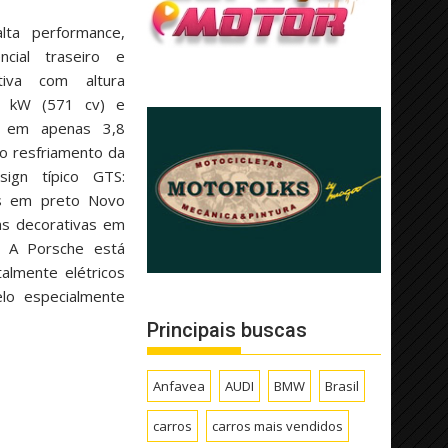
ta performance,
ncial traseiro e
tiva com altura
0 kW (571 cv) e
 em apenas 3,8
o resfriamento da
ign típico GTS:
es em preto Novo
as decorativas em
 A Porsche está
almente elétricos
o especialmente
Principais buscas
Anfavea
AUDI
BMW
Brasil
carros
carros mais vendidos