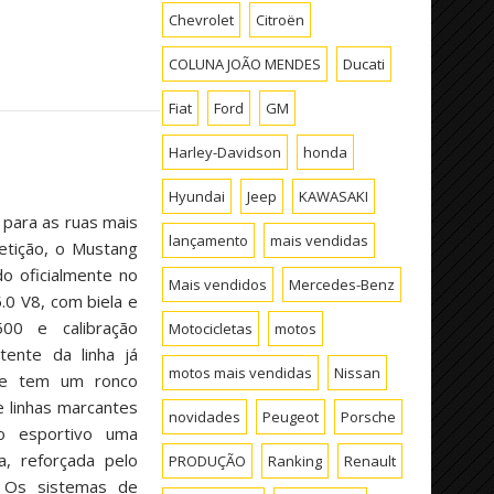
Chevrolet
Citroën
COLUNA JOÃO MENDES
Ducati
Fiat
Ford
GM
Harley-Davidson
honda
Hyundai
Jeep
KAWASAKI
para as ruas mais
lançamento
mais vendidas
tição, o Mustang
o oficialmente no
Mais vendidos
Mercedes-Benz
0 V8, com biela e
00 e calibração
Motocicletas
motos
tente da linha já
motos mais vendidas
Nissan
 e tem um ronco
linhas marcantes
novidades
Peugeot
Porsche
o esportivo uma
a, reforçada pelo
PRODUÇÃO
Ranking
Renault
s sistemas de