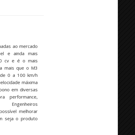
nadas ao mercado
ável e ainda mais
0 cv e é o mais
v a mais que o M3
z de 0 a 100 km/h
velocidade máxima
rbono em diversas
a performance,
os Engenheiros
ssível melhorar
m seja o produto