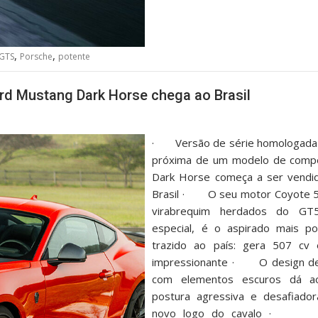
,
,
GTS
Porsche
potente
ord Mustang Dark Horse chega ao Brasil
· Versão de série homologada 
próxima de um modelo de compe
Dark Horse começa a ser vendid
Brasil · O seu motor Coyote 5.
virabrequim herdados do GT5
especial, é o aspirado mais po
trazido ao país: gera 507 cv
impressionante · O design de 
com elementos escuros dá a
postura agressiva e desafiador
novo logo do cavalo · O