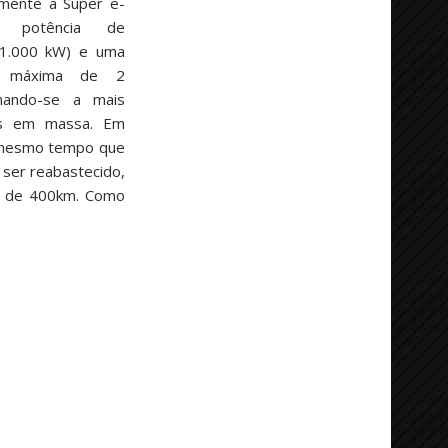
lmente a Super e-
a potência de
1.000 kW) e uma
to máxima de 2
nando-se a mais
dos em massa. Em
o mesmo tempo que
 ser reabastecido,
ia de 400km. Como