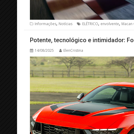
,
,
,
Informações
Notícias
ELÉTRICO
envolvente
Macan 
Potente, tecnológico e intimidador: F
14/08/2025
ElenCristina