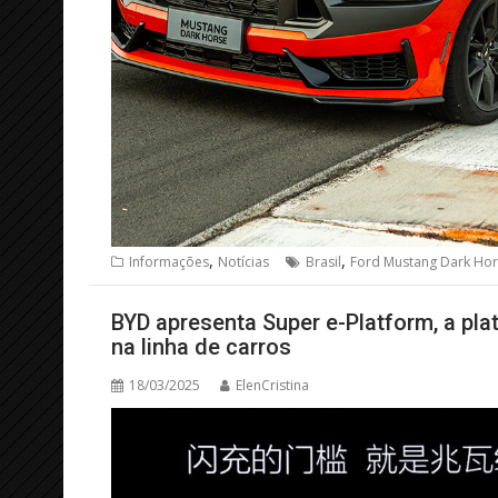
,
,
Informações
Notícias
Brasil
Ford Mustang Dark Hor
BYD apresenta Super e-Platform, a pla
na linha de carros
18/03/2025
ElenCristina