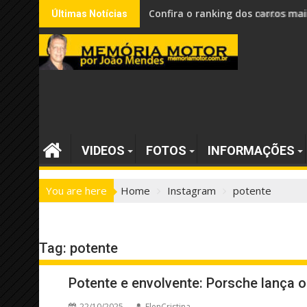
Skip
Confira o ranking dos carros mai
Últimas Notícias
to
content
VIDEOS
FOTOS
INFORMAÇÕES
You are here
Home
Instagram
potente
Tag:
potente
Potente e envolvente: Porsche lança o
22/10/2025
ElenCristina