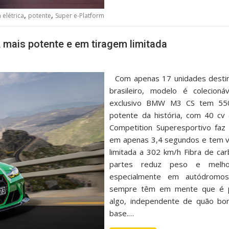
,
,
 elétrica
potente
Super e-Platform
 mais potente e em tiragem limitada
Com apenas 17 unidades desti
brasileiro, modelo é colecion
exclusivo BMW M3 CS tem 55
potente da história, com 40 c
Competition Superesportivo fa
em apenas 3,4 segundos e tem 
limitada a 302 km/h Fibra de ca
partes reduz peso e melhor
especialmente em autódrom
sempre têm em mente que é po
algo, independente de quão bo
base.…