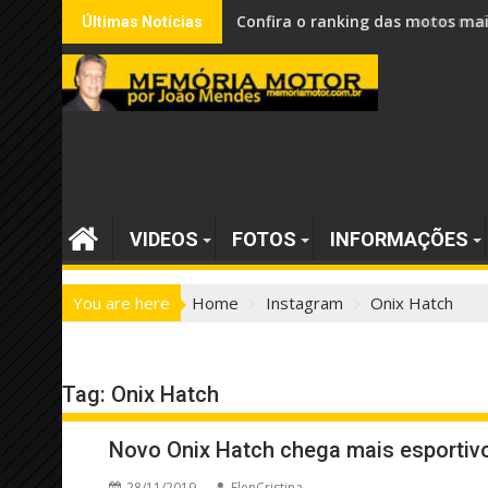
Skip
Confira o ranking dos carros mai
Últimas Notícias
to
content
VIDEOS
FOTOS
INFORMAÇÕES
You are here
Home
Instagram
Onix Hatch
Tag:
Onix Hatch
Novo Onix Hatch chega mais esportivo
28/11/2019
ElenCristina