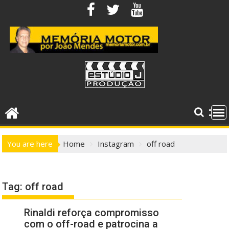
Skip
to
content
You are here
Home
Instagram
off road
Tag:
off road
Rinaldi reforça compromisso
com o off-road e patrocina a