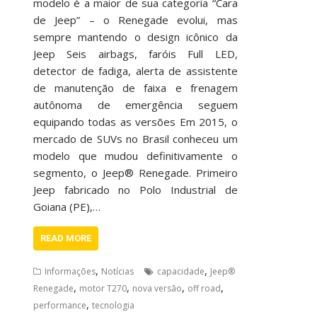
modelo é a maior de sua categoria “Cara
de Jeep” – o Renegade evolui, mas
sempre mantendo o design icônico da
Jeep Seis airbags, faróis Full LED,
detector de fadiga, alerta de assistente
de manutenção de faixa e frenagem
autônoma de emergência seguem
equipando todas as versões Em 2015, o
mercado de SUVs no Brasil conheceu um
modelo que mudou definitivamente o
segmento, o Jeep® Renegade. Primeiro
Jeep fabricado no Polo Industrial de
Goiana (PE),…
READ MORE
,
,
Informações
Notícias
capacidade
Jeep®
,
,
,
,
Renegade
motor T270
nova versão
off road
,
performance
tecnologia