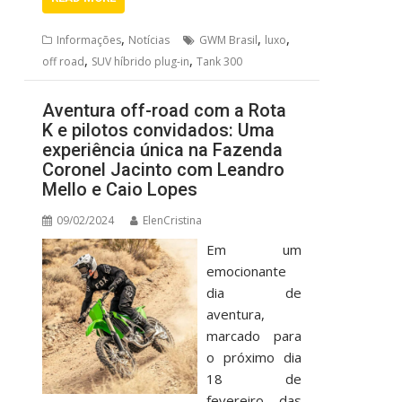
,
,
,
Informações
Notícias
GWM Brasil
luxo
,
,
off road
SUV híbrido plug-in
Tank 300
Aventura off-road com a Rota
K e pilotos convidados: Uma
experiência única na Fazenda
Coronel Jacinto com Leandro
Mello e Caio Lopes
09/02/2024
ElenCristina
Em um
emocionante
dia de
aventura,
marcado para
o próximo dia
18 de
fevereiro, das