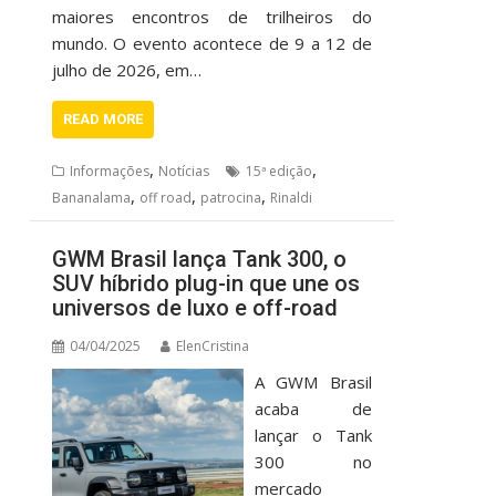
maiores encontros de trilheiros do
mundo. O evento acontece de 9 a 12 de
julho de 2026, em…
READ MORE
,
,
Informações
Notícias
15ª edição
,
,
,
Bananalama
off road
patrocina
Rinaldi
GWM Brasil lança Tank 300, o
SUV híbrido plug-in que une os
universos de luxo e off-road
04/04/2025
ElenCristina
A GWM Brasil
acaba de
lançar o Tank
300 no
mercado