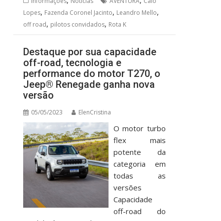
,
,
Informações
Notícias
AVENTURA
Caio
,
,
,
Lopes
Fazenda Coronel Jacinto
Leandro Mello
,
,
off road
pilotos convidados
Rota K
Destaque por sua capacidade
off-road, tecnologia e
performance do motor T270, o
Jeep® Renegade ganha nova
versão
05/05/2023
ElenCristina
O motor turbo
flex mais
potente da
categoria em
todas as
versões
Capacidade
off-road do