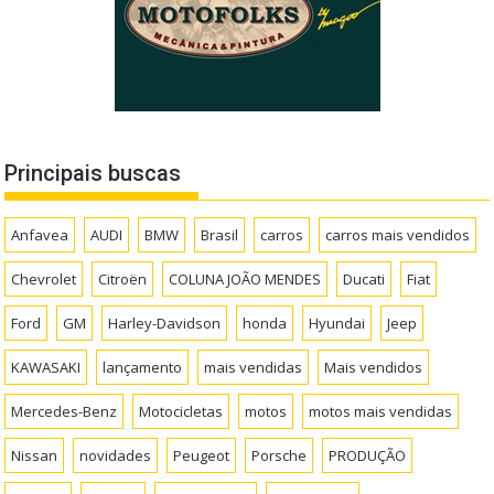
Principais buscas
Anfavea
AUDI
BMW
Brasil
carros
carros mais vendidos
Chevrolet
Citroën
COLUNA JOÃO MENDES
Ducati
Fiat
Ford
GM
Harley-Davidson
honda
Hyundai
Jeep
KAWASAKI
lançamento
mais vendidas
Mais vendidos
Mercedes-Benz
Motocicletas
motos
motos mais vendidas
Nissan
novidades
Peugeot
Porsche
PRODUÇÃO