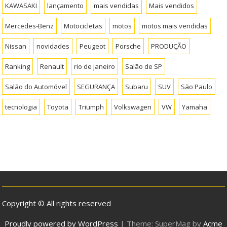
KAWASAKI
lançamento
mais vendidas
Mais vendidos
Mercedes-Benz
Motocicletas
motos
motos mais vendidas
Nissan
novidades
Peugeot
Porsche
PRODUÇÃO
Ranking
Renault
rio de janeiro
Salão de SP
Salão do Automóvel
SEGURANÇA
Subaru
SUV
São Paulo
tecnologia
Toyota
Triumph
Volkswagen
VW
Yamaha
Copyright © All rights reserved
Proudly powered by WordPress
|
Theme: SuperMag by
Acme