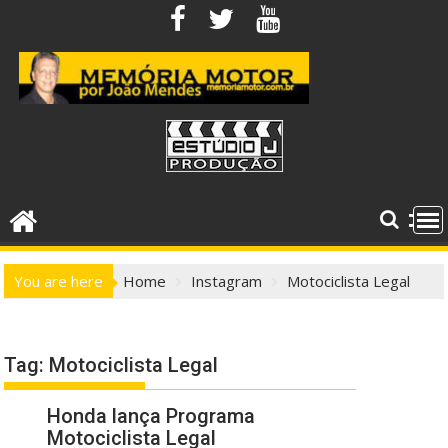
Skip
to
content
You are here
Home
Instagram
Motociclista Legal
Tag:
Motociclista Legal
Honda lança Programa
Motociclista Legal