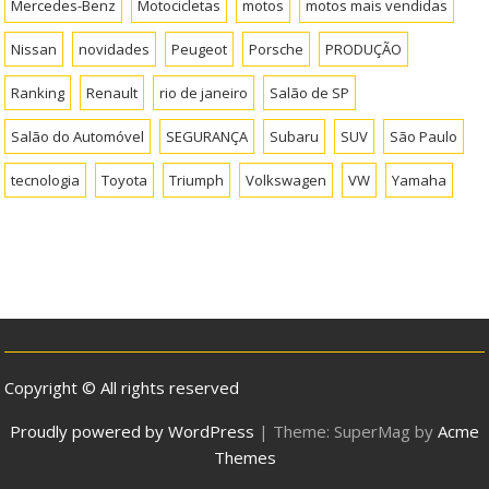
Mercedes-Benz
Motocicletas
motos
motos mais vendidas
Nissan
novidades
Peugeot
Porsche
PRODUÇÃO
Ranking
Renault
rio de janeiro
Salão de SP
Salão do Automóvel
SEGURANÇA
Subaru
SUV
São Paulo
tecnologia
Toyota
Triumph
Volkswagen
VW
Yamaha
Copyright © All rights reserved
Proudly powered by WordPress
|
Theme: SuperMag by
Acme
Themes