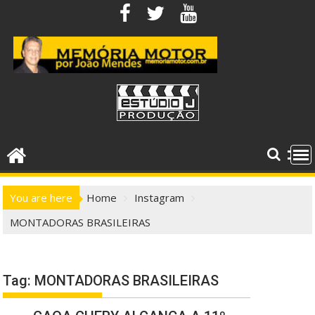
Skip
to
content
You are here
Home
Instagram
MONTADORAS BRASILEIRAS
Tag:
MONTADORAS BRASILEIRAS