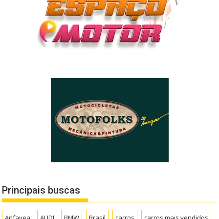
Principais buscas
Anfavea
AUDI
BMW
Brasil
carros
carros mais vendidos