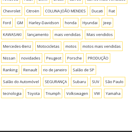
Chevrolet
Citroën
COLUNA JOÃO MENDES
Ducati
Fiat
Ford
GM
Harley-Davidson
honda
Hyundai
Jeep
KAWASAKI
lançamento
mais vendidas
Mais vendidos
Mercedes-Benz
Motocicletas
motos
motos mais vendidas
Nissan
novidades
Peugeot
Porsche
PRODUÇÃO
Ranking
Renault
rio de janeiro
Salão de SP
Salão do Automóvel
SEGURANÇA
Subaru
SUV
São Paulo
tecnologia
Toyota
Triumph
Volkswagen
VW
Yamaha