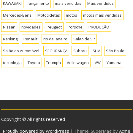
KAWASAKI
lançamento
mais vendidas
Mais vendidos
Mercedes-Benz
Motocicletas
motos
motos mais vendidas
Nissan
novidades
Peugeot
Porsche
PRODUÇÃO
Ranking
Renault
rio de janeiro
Salão de SP
Salão do Automóvel
SEGURANÇA
Subaru
SUV
São Paulo
tecnologia
Toyota
Triumph
Volkswagen
VW
Yamaha
Copyright © All rights reserved
Proudly powered by WordPress
|
Theme: SuperMag by
Acme