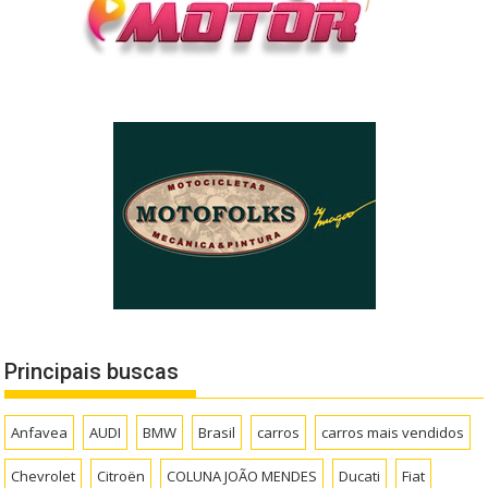
Principais buscas
Anfavea
AUDI
BMW
Brasil
carros
carros mais vendidos
Chevrolet
Citroën
COLUNA JOÃO MENDES
Ducati
Fiat