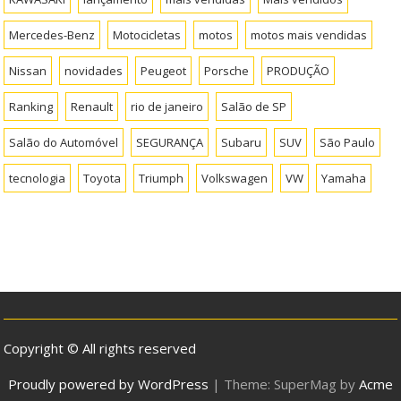
Mercedes-Benz
Motocicletas
motos
motos mais vendidas
Nissan
novidades
Peugeot
Porsche
PRODUÇÃO
Ranking
Renault
rio de janeiro
Salão de SP
Salão do Automóvel
SEGURANÇA
Subaru
SUV
São Paulo
tecnologia
Toyota
Triumph
Volkswagen
VW
Yamaha
Copyright © All rights reserved
Proudly powered by WordPress
|
Theme: SuperMag by
Acme