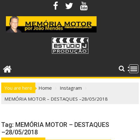
Skip
to
content
You are here
Home
Instagram
MEMÓRIA MOTOR – DESTAQUES –28/05/2018
Tag:
MEMÓRIA MOTOR – DESTAQUES
–28/05/2018