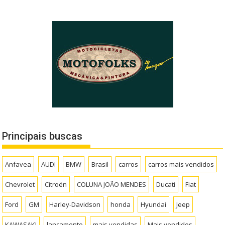
Principais buscas
Anfavea
AUDI
BMW
Brasil
carros
carros mais vendidos
Chevrolet
Citroën
COLUNA JOÃO MENDES
Ducati
Fiat
Ford
GM
Harley-Davidson
honda
Hyundai
Jeep
KAWASAKI
lançamento
mais vendidas
Mais vendidos