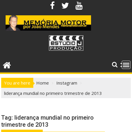
Skip
to
content
You are here
Home
Instagram
liderança mundial no primeiro trimestre de 2013
Tag:
liderança mundial no primeiro
trimestre de 2013