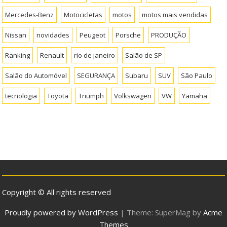
Mercedes-Benz
Motocicletas
motos
motos mais vendidas
Nissan
novidades
Peugeot
Porsche
PRODUÇÃO
Ranking
Renault
rio de janeiro
Salão de SP
Salão do Automóvel
SEGURANÇA
Subaru
SUV
São Paulo
tecnologia
Toyota
Triumph
Volkswagen
VW
Yamaha
Copyright © All rights reserved
Proudly powered by WordPress
|
Theme: SuperMag by
Acme
Themes