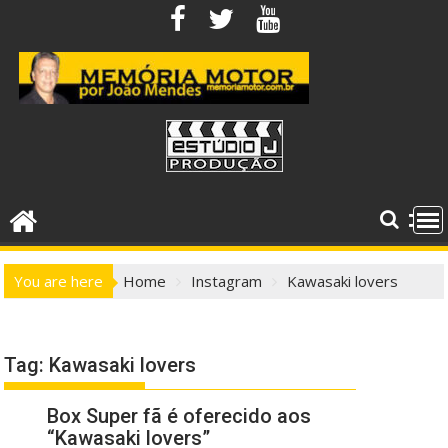
Skip
to
content
You are here
Home
Instagram
Kawasaki lovers
Tag:
Kawasaki lovers
Box Super fã é oferecido aos
“Kawasaki lovers”