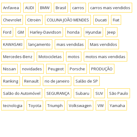
Anfavea
AUDI
BMW
Brasil
carros
carros mais vendidos
Chevrolet
Citroën
COLUNA JOÃO MENDES
Ducati
Fiat
Ford
GM
Harley-Davidson
honda
Hyundai
Jeep
KAWASAKI
lançamento
mais vendidas
Mais vendidos
Mercedes-Benz
Motocicletas
motos
motos mais vendidas
Nissan
novidades
Peugeot
Porsche
PRODUÇÃO
Ranking
Renault
rio de janeiro
Salão de SP
Salão do Automóvel
SEGURANÇA
Subaru
SUV
São Paulo
tecnologia
Toyota
Triumph
Volkswagen
VW
Yamaha