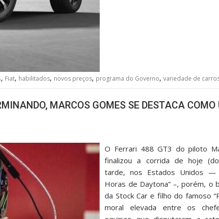
,
,
,
,
,
A
Fiat
habilitados
novos preços
programa do Governo
variedade de carro
RMINANDO, MARCOS GOMES SE DESTACA COMO
O Ferrari 488 GT3 do piloto 
finalizou a corrida de hoje (d
tarde, nos Estados Unidos — a
Horas de Daytona” –, porém, o b
da Stock Car e filho do famoso “
moral elevada entre os chefe