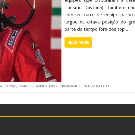
equipes que disputaram a cat
Turismo Daytona). Também não
com um carro de equipe particul
largou na oitava posição do gri
parte do tempo fora dos top…
READ MORE
,
,
,
,
CA
Ferrari
MARCOS GOMES
NÃO TERMINANDO
VELOZ PILOTO