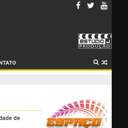
NTATO
edade de