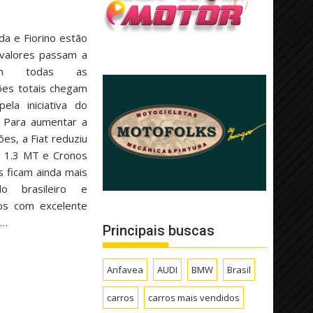
da e Fiorino estão
valores passam a
 em todas as
ões totais chegam
la iniciativa do
 Para aumentar a
es, a Fiat reduziu
g 1.3 MT e Cronos
as ficam ainda mais
o brasileiro e
los com excelente
o…
Principais buscas
Anfavea
AUDI
BMW
Brasil
carros
carros mais vendidos