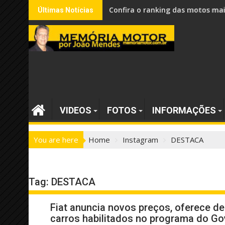
Skip
Confira o ranking dos carros mai
Últimas Notícias
to
content
VIDEOS
FOTOS
INFORMAÇÕES
You are here
Home
Instagram
DESTACA
Tag:
DESTACA
Fiat anuncia novos preços, oferece d
carros habilitados no programa do G