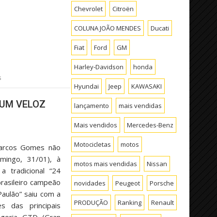
Chevrolet
Citroën
COLUNA JOÃO MENDES
Ducati
Fiat
Ford
GM
Harley-Davidson
honda
s
Hyundai
Jeep
KAWASAKI
 UM VELOZ
lançamento
mais vendidas
Mais vendidos
Mercedes-Benz
Motocicletas
motos
Marcos Gomes não
omingo, 31/01), à
motos mais vendidas
Nissan
 tradicional “24
rasileiro campeão
novidades
Peugeot
Porsche
Paulão” saiu com a
PRODUÇÃO
Ranking
Renault
s das principais