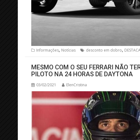
,
,
Informações
Notícias
desconto em dobro
DESTAC
MESMO COM O SEU FERRARI NÃO TE
PILOTO NA 24 HORAS DE DAYTONA
03/02/2021
ElenCristina