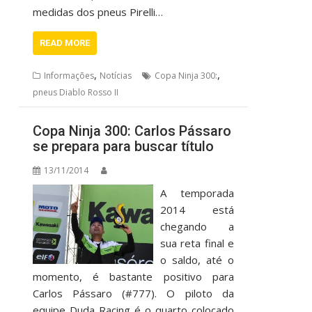
medidas dos pneus Pirelli…
READ MORE
,
,
Informações
Notícias
Copa Ninja 300:
pneus Diablo Rosso II
Copa Ninja 300: Carlos Pássaro
se prepara para buscar título
13/11/2014
A temporada
2014 está
chegando a
sua reta final e
o saldo, até o
momento, é bastante positivo para
Carlos Pássaro (#777). O piloto da
equipe Duda Racing é o quarto colocado