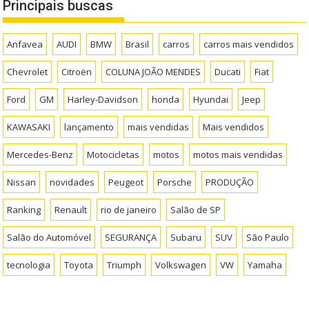
Principais buscas
Anfavea
AUDI
BMW
Brasil
carros
carros mais vendidos
Chevrolet
Citroën
COLUNA JOÃO MENDES
Ducati
Fiat
Ford
GM
Harley-Davidson
honda
Hyundai
Jeep
KAWASAKI
lançamento
mais vendidas
Mais vendidos
Mercedes-Benz
Motocicletas
motos
motos mais vendidas
Nissan
novidades
Peugeot
Porsche
PRODUÇÃO
Ranking
Renault
rio de janeiro
Salão de SP
Salão do Automóvel
SEGURANÇA
Subaru
SUV
São Paulo
tecnologia
Toyota
Triumph
Volkswagen
VW
Yamaha