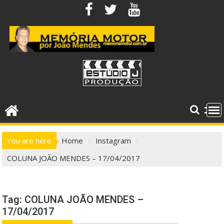
Skip
to
content
You are here
Home
Instagram
COLUNA JOÃO MENDES – 17/04/2017
Tag:
COLUNA JOÃO MENDES –
17/04/2017