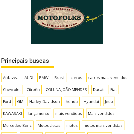
Principais buscas
Anfavea
AUDI
BMW
Brasil
carros
carros mais vendidos
Chevrolet
Citroën
COLUNA JOÃO MENDES
Ducati
Fiat
Ford
GM
Harley-Davidson
honda
Hyundai
Jeep
KAWASAKI
lançamento
mais vendidas
Mais vendidos
Mercedes-Benz
Motocicletas
motos
motos mais vendidas