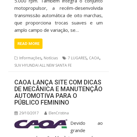
5.000 rpm. Também integra o conjunto
motopropulsor, a recém-desenvolvida
transmissão automática de oito marchas,
que proporciona trocas suaves e um
amplo campo de variação, se…
READ MORE
,
,
,
Informações
Notícias
7 LUGARES
CAOA
SUV HYUNDAI ALL NEW SANTA FE
CAOA LANÇA SITE COM DICAS
DE MECÂNICA E MANUTENÇÃO
AUTOMOTIVA PARA O
PÚBLICO FEMININO
29/10/2017
ElenCristina
Devido ao
grande