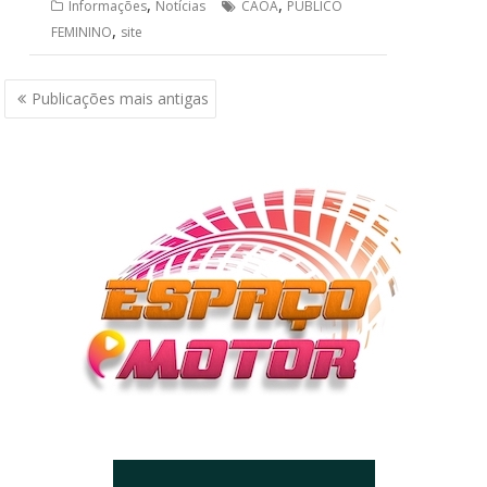
,
,
Informações
Notícias
CAOA
PÚBLICO
,
FEMININO
site
Navegação
Publicações mais antigas
por
posts