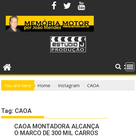
Skip
to
content
You are here
Home
Instagram
CAOA
Tag:
CAOA
CAOA MONTADORA ALCANÇA
O MARCO DE 300 MIL CARROS