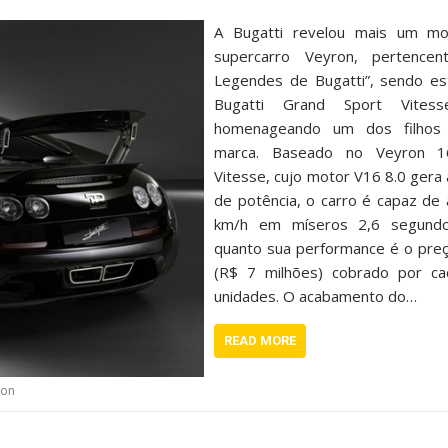
A Bugatti revelou mais um mo
supercarro Veyron, pertencen
Legendes de Bugatti”, sendo e
Bugatti Grand Sport Vitess
homenageando um dos filhos
marca. Baseado no Veyron 1
Vitesse, cujo motor V16 8.0 gera
de potência, o carro é capaz de
km/h em míseros 2,6 segundos
quanto sua performance é o pre
(R$ 7 milhões) cobrado por c
unidades. O acabamento do…
READ MORE
ron