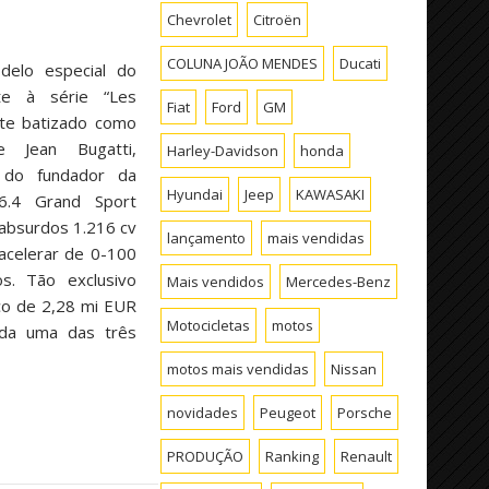
Chevrolet
Citroën
COLUNA JOÃO MENDES
Ducati
delo especial do
te à série “Les
Fiat
Ford
GM
ste batizado como
e Jean Bugatti,
Harley-Davidson
honda
 do fundador da
Hyundai
Jeep
KAWASAKI
6.4 Grand Sport
 absurdos 1.216 cv
lançamento
mais vendidas
 acelerar de 0-100
. Tão exclusivo
Mais vendidos
Mercedes-Benz
ço de 2,28 mi EUR
Motocicletas
motos
ada uma das três
motos mais vendidas
Nissan
novidades
Peugeot
Porsche
PRODUÇÃO
Ranking
Renault