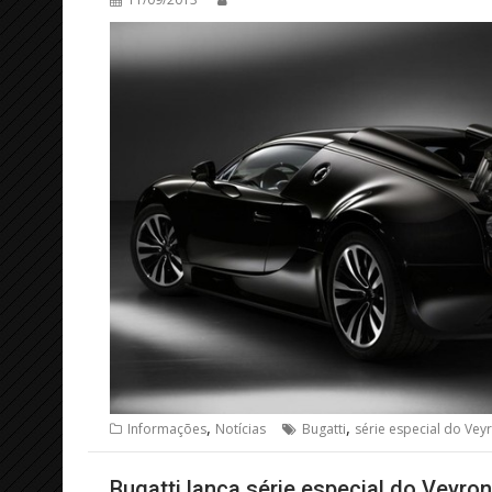
,
,
Informações
Notícias
Bugatti
série especial do Vey
Bugatti lança série especial do Veyron