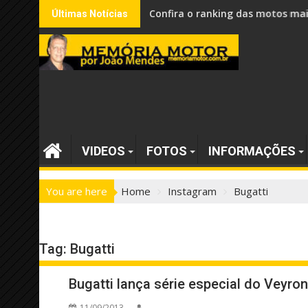
Skip
Confira o ranking dos carros mai
Últimas Notícias
to
content
VIDEOS
FOTOS
INFORMAÇÕES
You are here
Home
Instagram
Bugatti
Tag:
Bugatti
Bugatti lança série especial do Veyron
11/09/2013