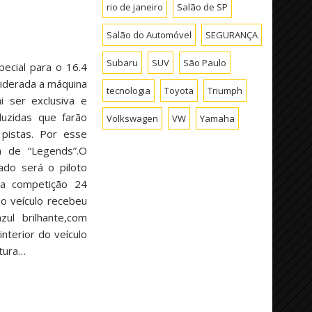
rio de janeiro
Salão de SP
Salão do Automóvel
SEGURANÇA
Subaru
SUV
São Paulo
pecial para o 16.4
siderada a máquina
tecnologia
Toyota
Triumph
ai ser exclusiva e
duzidas que farão
Volkswagen
VW
Yamaha
pistas. Por esse
da de “Legends”.O
ado será o piloto
 da competição 24
do veículo recebeu
zul brilhante,com
nterior do veículo
tura…