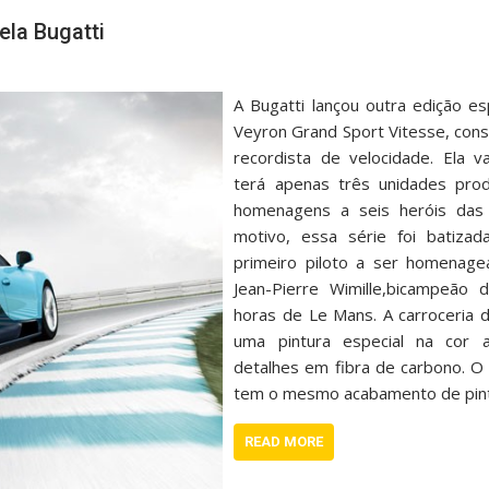
ela Bugatti
A Bugatti lançou outra edição es
Veyron Grand Sport Vitesse, con
recordista de velocidade. Ela v
terá apenas três unidades pro
homenagens a seis heróis das 
motivo, essa série foi batiza
primeiro piloto a ser homenage
Jean-Pierre Wimille,bicampeão
horas de Le Mans. A carroceria 
uma pintura especial na cor a
detalhes em fibra de carbono. O i
tem o mesmo acabamento de pin
READ MORE