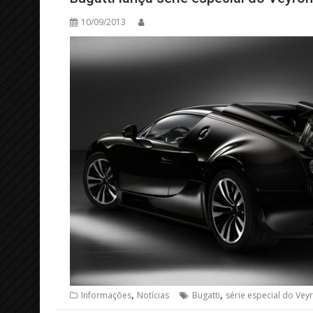
10/09/2013
,
,
Informações
Notícias
Bugatti
série especial do Vey