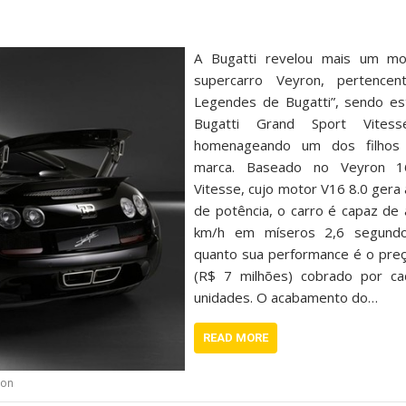
A Bugatti revelou mais um mo
supercarro Veyron, pertencen
Legendes de Bugatti”, sendo e
Bugatti Grand Sport Vitess
homenageando um dos filhos
marca. Baseado no Veyron 1
Vitesse, cujo motor V16 8.0 gera
de potência, o carro é capaz de
km/h em míseros 2,6 segundos
quanto sua performance é o pre
(R$ 7 milhões) cobrado por c
unidades. O acabamento do…
READ MORE
ron