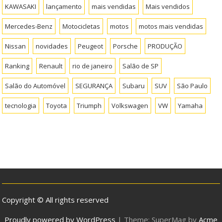
KAWASAKI
lançamento
mais vendidas
Mais vendidos
Mercedes-Benz
Motocicletas
motos
motos mais vendidas
Nissan
novidades
Peugeot
Porsche
PRODUÇÃO
Ranking
Renault
rio de janeiro
Salão de SP
Salão do Automóvel
SEGURANÇA
Subaru
SUV
São Paulo
tecnologia
Toyota
Triumph
Volkswagen
VW
Yamaha
Copyright © All rights reserved
Proudly powered by WordPress
|
Theme: SuperMag by
Acme