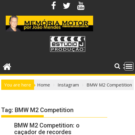
Skip
to
content
You are here
Home
Instagram
BMW M2 Competition
Tag:
BMW M2 Competition
BMW M2 Competition: o
caçador de recordes